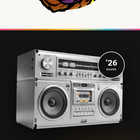
'26
SILVER