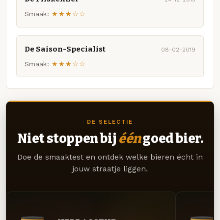
Smaak:
★★★☆☆
De Saison-Specialist
08-02-2019
Smaak:
★★★☆☆
DE SELECTIE
Niet stoppen bij
één
goed bier.
Doe de smaaktest en ontdek welke bieren écht in
jouw straatje liggen.