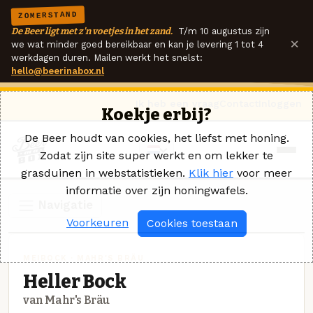
ZOMERSTAND
De Beer ligt met z'n voetjes in het zand.
T/m 10 augustus zijn
×
we wat minder goed bereikbaar en kan je levering 1 tot 4
werkdagen duren. Mailen werkt het snelst:
hello@beerinabox.nl
Ik heb een vraag
Contact
Inloggen
Koekje erbij?
De Beer houdt van cookies, het liefst met honing.
Zodat zijn site super werkt en om lekker te
grasduinen in webstatistieken.
Klik hier
voor meer
informatie over zijn honingwafels.
Navigatie
Voorkeuren
Cookies toestaan
MEIBOCK · MAHR'S BRÄU
Heller Bock
van Mahr's Bräu