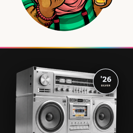
'26
SILVER