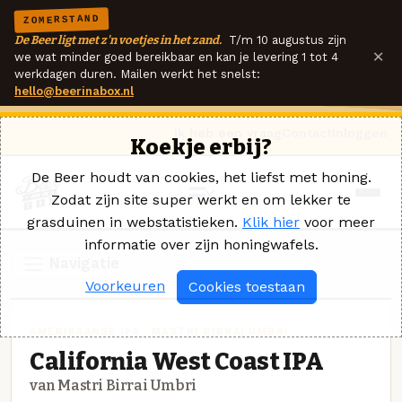
ZOMERSTAND
De Beer ligt met z'n voetjes in het zand.
T/m 10 augustus zijn
×
we wat minder goed bereikbaar en kan je levering 1 tot 4
werkdagen duren. Mailen werkt het snelst:
hello@beerinabox.nl
Ik heb een vraag
Contact
Inloggen
Koekje erbij?
De Beer houdt van cookies, het liefst met honing.
Zodat zijn site super werkt en om lekker te
grasduinen in webstatistieken.
Klik hier
voor meer
informatie over zijn honingwafels.
Navigatie
Voorkeuren
Cookies toestaan
AMERIKAANSE IPA · MASTRI BIRRAI UMBRI
California West Coast IPA
van Mastri Birrai Umbri