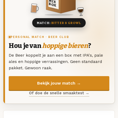
MIX
BOX
8 BIEREN
MATCH:
BITTER & GROWL
PERSONAL MATCH · BEER CLUB
Hou je van
hoppige bieren
?
De Beer koppelt je aan een box met IPA's, pale
ales en hoppige verrassingen. Geen standaard
pakket. Gewoon raak.
Bekijk jouw match →
Of doe de snelle smaaktest →