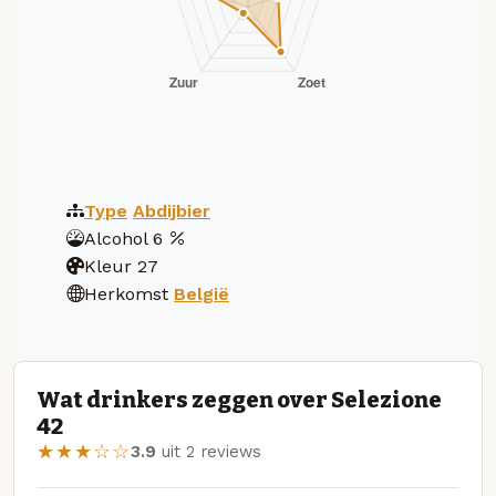
Type
Abdijbier
Alcohol
6
Kleur
27
Herkomst
België
Wat drinkers zeggen over Selezione
42
★★★☆☆
3.9
uit 2 reviews