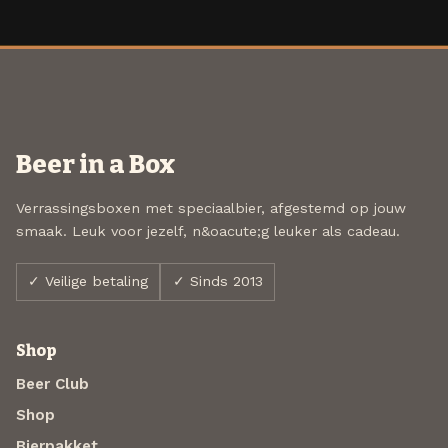
Beer in a Box
Verrassingsboxen met speciaalbier, afgestemd op jouw
smaak. Leuk voor jezelf, n&oacute;g leuker als cadeau.
✓ Veilige betaling
✓ Sinds 2013
Shop
Beer Club
Shop
Bierpakket