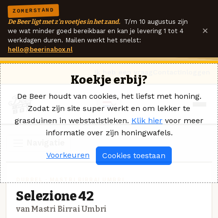
ZOMERSTAND
De Beer ligt met z'n voetjes in het zand.
T/m 10 augustus zijn
×
we wat minder goed bereikbaar en kan je levering 1 tot 4
werkdagen duren. Mailen werkt het snelst:
hello@beerinabox.nl
Ik heb een vraag
Contact
Inloggen
Koekje erbij?
De Beer houdt van cookies, het liefst met honing.
Zodat zijn site super werkt en om lekker te
grasduinen in webstatistieken.
Klik hier
voor meer
informatie over zijn honingwafels.
Navigatie
Voorkeuren
Cookies toestaan
DUBBEL · MASTRI BIRRAI UMBRI
Selezione 42
van Mastri Birrai Umbri