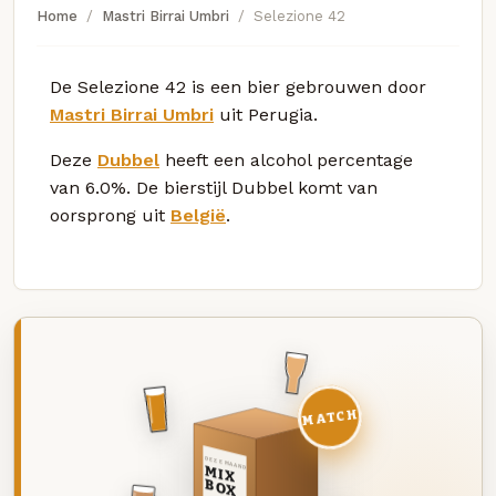
Home
Mastri Birrai Umbri
Selezione 42
De Selezione 42 is een bier gebrouwen door
Mastri Birrai Umbri
uit Perugia.
Deze
Dubbel
heeft een alcohol percentage
van 6.0%. De bierstijl Dubbel komt van
oorsprong uit
België
.
MATCH
DEZE MAAND
MIX
BOX