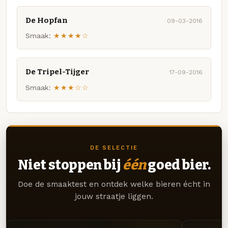
De Hopfan
09-03-2016
Smaak:
★★★★☆
De Tripel-Tijger
17-09-2016
Smaak:
★★★☆☆
DE SELECTIE
Niet stoppen bij
één
goed bier.
Doe de smaaktest en ontdek welke bieren écht in
jouw straatje liggen.