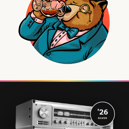
'26
SILVER