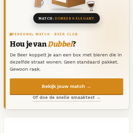
8 BIEREN
MATCH:
DONKER & ELEGANT
PERSONAL MATCH · BEER CLUB
Hou je van
Dubbel
?
De Beer koppelt je aan een box met bieren die in
dezelfde straat wonen. Geen standaard pakket.
Gewoon raak.
Bekijk jouw match →
Of doe de snelle smaaktest →