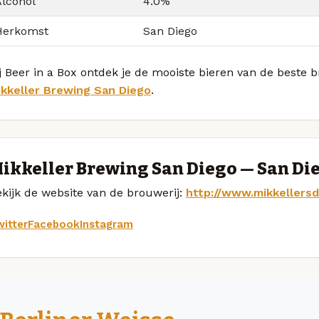
Alcohol
4.0%
Herkomst
San Diego
j Beer in a Box ontdek je de mooiste bieren van de beste 
ikkeller Brewing San Diego
.
ikkeller Brewing San Diego — San Di
kijk de website van de brouwerij:
http://www.mikkellers
itter
Facebook
Instagram