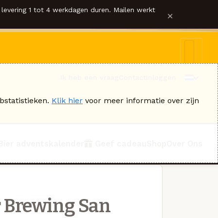
levering 1 tot 4 werkdagen duren. Mailen werkt
×
Ik heb een vraag
Contact
Inloggen
bstatistieken.
Klik hier
voor meer informatie over zijn
Bier adventskalender
Geef cadeau
Shop
Over Ons
r Brewing San