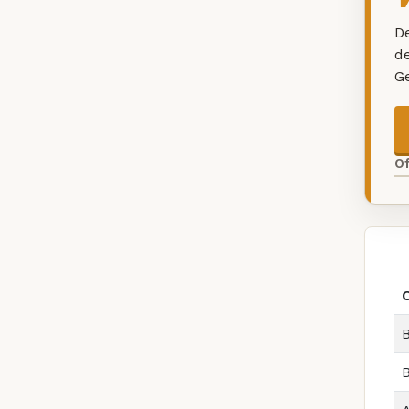
De
d
G
O
B