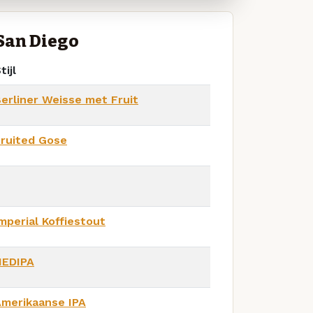
San Diego
tijl
erliner Weisse met Fruit
ruited Gose
mperial Koffiestout
NEDIPA
merikaanse IPA