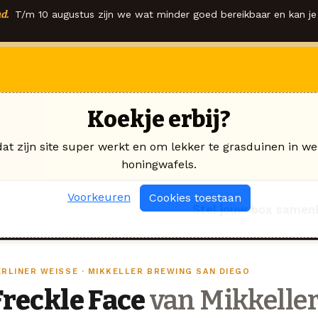
d.
T/m 10 augustus zijn we wat minder goed bereikbaar en kan je 
Koekje erbij?
dat zijn site super werkt en om lekker te grasduinen in we
honingwafels.
Voorkeuren
Cookies toestaan
Stel jouw box samen
ERLINER WEISSE · MIKKELLER BREWING SAN DIEGO
Freckle Face
van Mikkelle