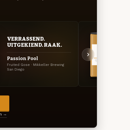
VERRASSEND.
VER
UITGEKIEND. RAAK.
UIT
Passion Pool
Staf
Fruited Gose · Mikkeller Brewing
Specia
San Diego
Diego
→
en →