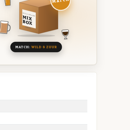
MATCH
DEZE MAAND
MIX
BOX
8 BIEREN
MATCH:
WILD & ZUUR