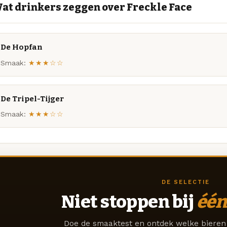
at drinkers zeggen over Freckle Face
De Hopfan
Smaak:
★★★☆☆
De Tripel-Tijger
Smaak:
★★★☆☆
DE SELECTIE
Niet stoppen bij
één
Doe de smaaktest en ontdek welke bieren 