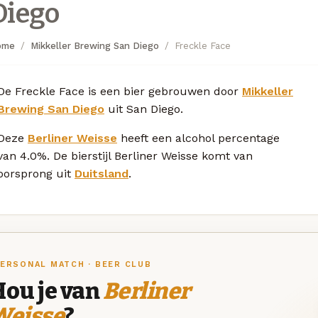
Diego
ome
Mikkeller Brewing San Diego
Freckle Face
De Freckle Face is een bier gebrouwen door
Mikkeller
Brewing San Diego
uit San Diego.
Deze
Berliner Weisse
heeft een alcohol percentage
van 4.0%. De bierstijl Berliner Weisse komt van
oorsprong uit
Duitsland
.
ERSONAL MATCH · BEER CLUB
Hou je van
Berliner
Weisse
?