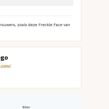
brouwers, zoals deze Freckle Face van
ego
d.com/