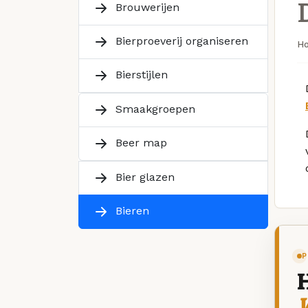
Brouwerijen
Bierproeverij organiseren
H
Bierstijlen
Smaakgroepen
Beer map
Bier glazen
Bieren
P