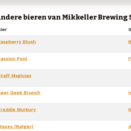
ndere bieren van Mikkeller Brewing 
ier
S
Raspberry Blush
B
Passion Pool
F
Staff Magician
Beer Geek Brunch
I
Freddie Murkury
Waves (Bølger)
A