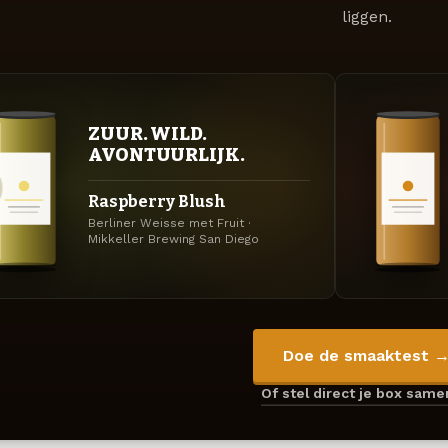
liggen.
ZUUR. WILD.
AVONTUURLIJK.
Raspberry Blush
Berliner Weisse met Fruit ·
Mikkeller Brewing San Diego
Doe de smaaktest 
Of stel direct je box sam