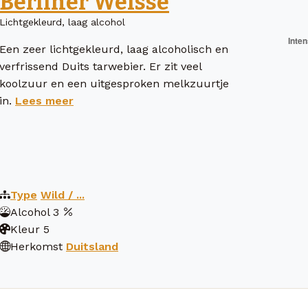
Berliner Weisse
Lichtgekleurd, laag alcohol
Een zeer lichtgekleurd, laag alcoholisch en
verfrissend Duits tarwebier. Er zit veel
koolzuur en een uitgesproken melkzuurtje
in.
Lees meer
Type
Wild / ...
Alcohol
3
Kleur
5
Herkomst
Duitsland