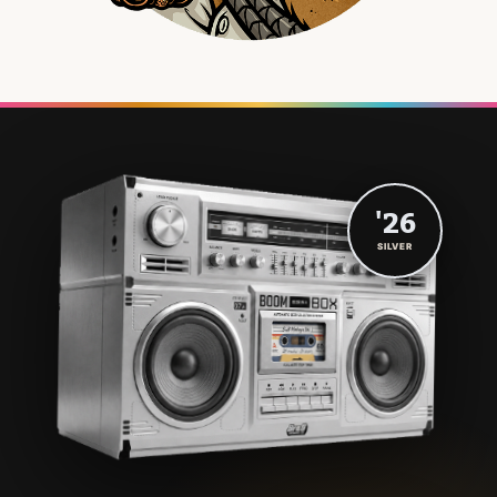
'26
SILVER