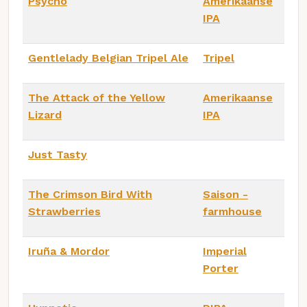
Psycho
Amerikaanse
IPA
Gentlelady Belgian Tripel Ale
Tripel
The Attack of the Yellow
Amerikaanse
Lizard
IPA
Just Tasty
The Crimson Bird With
Saison -
Strawberries
farmhouse
Iruña & Mordor
Imperial
Porter