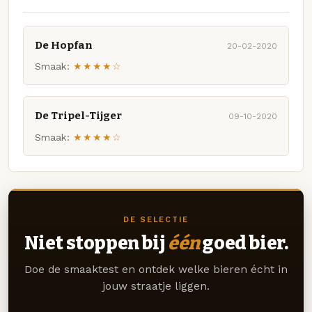
De Hopfan
20-02-2020
Smaak:
★★★★☆
De Tripel-Tijger
09-10-2020
Smaak:
★★★★☆
DE SELECTIE
Niet stoppen bij
één
goed bier.
Doe de smaaktest en ontdek welke bieren écht in
jouw straatje liggen.