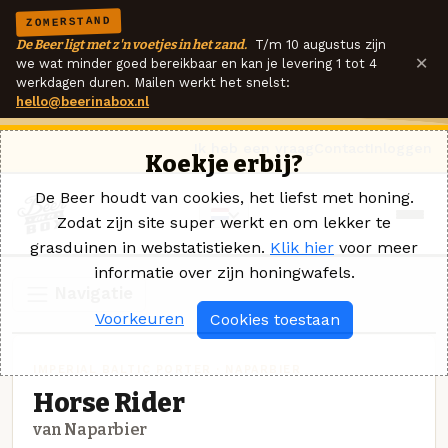
ZOMERSTAND
De Beer ligt met z'n voetjes in het zand.
T/m 10 augustus zijn
×
we wat minder goed bereikbaar en kan je levering 1 tot 4
werkdagen duren. Mailen werkt het snelst:
hello@beerinabox.nl
Ik heb een vraag
Contact
Inloggen
Koekje erbij?
De Beer houdt van cookies, het liefst met honing.
Zodat zijn site super werkt en om lekker te
grasduinen in webstatistieken.
Klik hier
voor meer
informatie over zijn honingwafels.
Navigatie
Voorkeuren
Cookies toestaan
IMPERIAL BALTIC PORTER · NAPARBIER
Horse Rider
van Naparbier