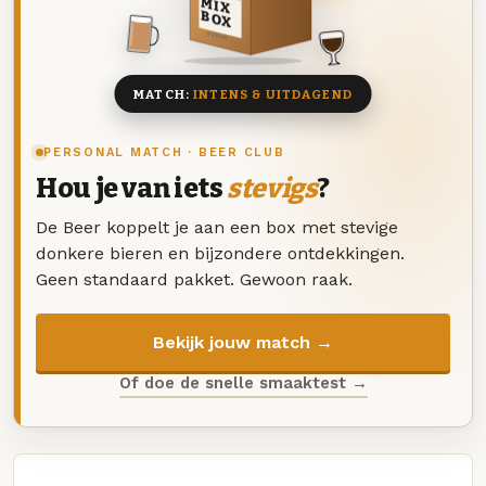
MIX
BOX
8 BIEREN
MATCH:
INTENS & UITDAGEND
PERSONAL MATCH · BEER CLUB
Hou je van iets
stevigs
?
De Beer koppelt je aan een box met stevige
donkere bieren en bijzondere ontdekkingen.
Geen standaard pakket. Gewoon raak.
Bekijk jouw match →
Of doe de snelle smaaktest →