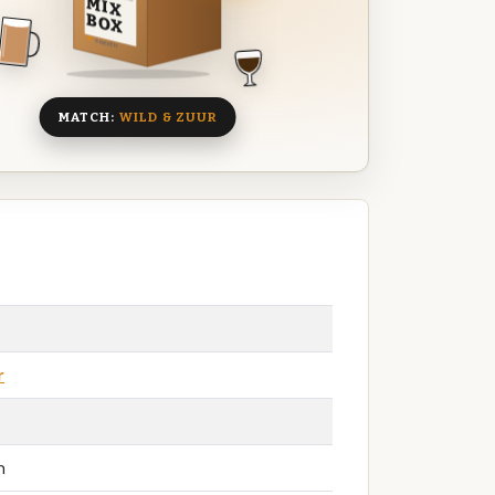
MIX
BOX
8 BIEREN
MATCH:
WILD & ZUUR
r
n