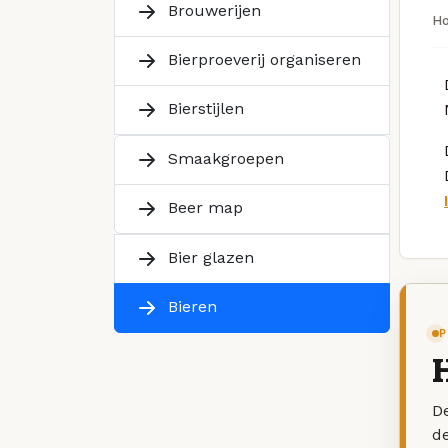
Brouwerijen
H
Bierproeverij organiseren
Bierstijlen
Smaakgroepen
Beer map
Bier glazen
Bieren
P
De
d