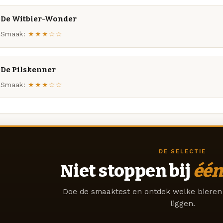
De Witbier-Wonder
Smaak:
★★★☆☆
De Pilskenner
Smaak:
★★★☆☆
DE SELECTIE
Niet stoppen bij
één
Doe de smaaktest en ontdek welke bieren 
liggen.