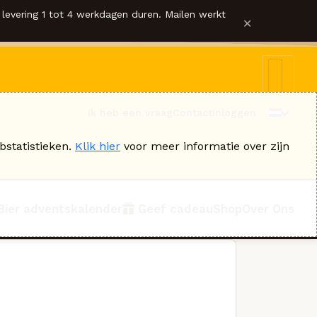
levering 1 tot 4 werkdagen duren. Mailen werkt
×
Ik heb een vraag
Contact
Inloggen
bstatistieken.
Klik hier
voor meer informatie over zijn
Bier adventskalender
Geef cadeau
Shop
Over Ons