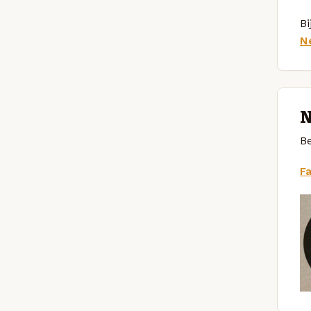
Bi
N
N
Be
F