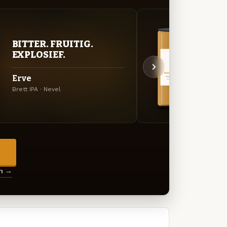
BITTER. FRUITIG.
VER
EXPLOSIEF.
UIT
Erve
Dwaa
Brett IPA · Nevel
Specia
→
en →