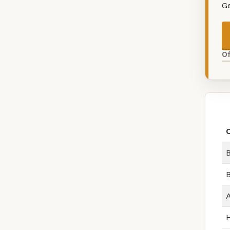
G
O
B