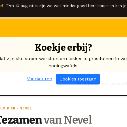
d.
T/m 10 augustus zijn we wat minder goed bereikbaar en kan je 
Koekje erbij?
dat zijn site super werkt en om lekker te grasduinen in we
honingwafels.
Voorkeuren
Cookies toestaan
Stel jouw box samen
LD BIER · NEVEL
Tezamen
van Nevel