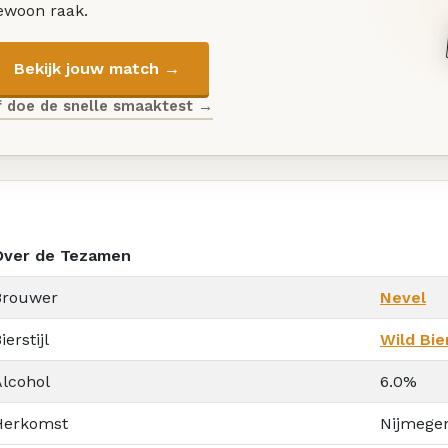
ewoon raak.
Bekijk jouw match →
f doe de snelle smaaktest →
Over de Tezamen
Brouwer
Nevel
ierstijl
Wild Bie
Alcohol
6.0%
Herkomst
Nijmege