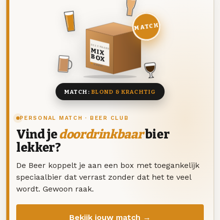
MATCH
DEZE MAAND
MIX
BOX
8 BIEREN
MATCH:
BLOND & KRACHTIG
PERSONAL MATCH · BEER CLUB
Vind je
doordrinkbaar
bier
lekker?
De Beer koppelt je aan een box met toegankelijk
speciaalbier dat verrast zonder dat het te veel
wordt. Gewoon raak.
Bekijk jouw match →