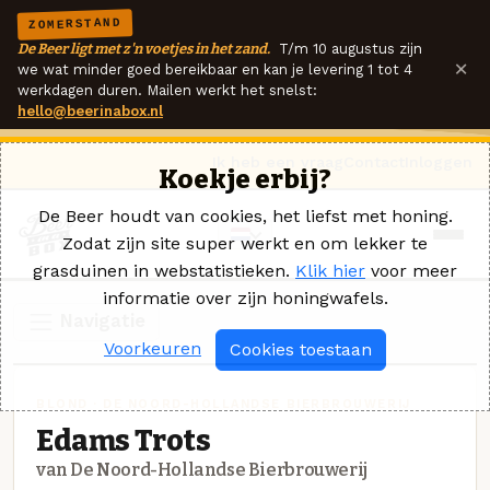
ZOMERSTAND
De Beer ligt met z'n voetjes in het zand.
T/m 10 augustus zijn
×
we wat minder goed bereikbaar en kan je levering 1 tot 4
werkdagen duren. Mailen werkt het snelst:
hello@beerinabox.nl
Ik heb een vraag
Contact
Inloggen
Koekje erbij?
De Beer houdt van cookies, het liefst met honing.
Zodat zijn site super werkt en om lekker te
grasduinen in webstatistieken.
Klik hier
voor meer
informatie over zijn honingwafels.
Navigatie
Voorkeuren
Cookies toestaan
BLOND · DE NOORD-HOLLANDSE BIERBROUWERIJ
Edams Trots
van De Noord-Hollandse Bierbrouwerij