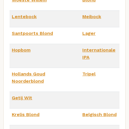
Lentebock
Meibock
Santpoorts Blond
Lager
Hopbom
Internationale
IPA
Hollands Goud
Tripel
Noorderblond
Getij Wit
Krelis Blond
Belgisch Blond