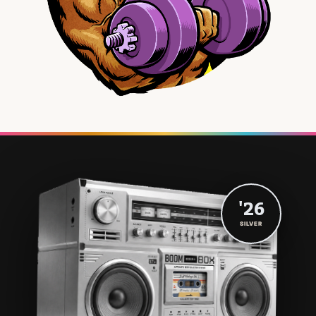
'26
SILVER