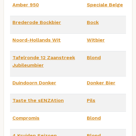
Amber 950
Speciale Belge
Brederode Bockbier
Bock
Noord-Hollands Wit
Witbier
Tafelronde 12 Zaanstreek
Blond
Jubileumbier
Duindoorn Donker
Donker Bier
Taste the sENZAtion
Pils
Compromis
Blond
4 Kruiden Seizoen
Blond