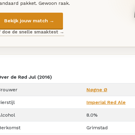
tandaard pakket. Gewoon raak.
Bekijk jouw match →
f doe de snelle smaaktest →
Over de Rød Jul (2016)
Brouwer
Nøgne Ø
ierstijl
Imperial Red Ale
Alcohol
8.0%
Herkomst
Grimstad