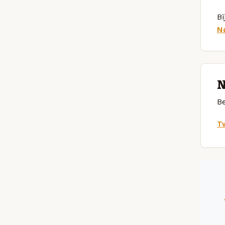
Bi
N
N
Be
Tw