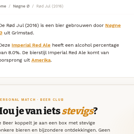
ome
Nøgne Ø
Rød Jul (2016)
De Rød Jul (2016) is een bier gebrouwen door
Nøgne
Ø
uit Grimstad.
Deze
Imperial Red Ale
heeft een alcohol percentage
van 8.0%. De bierstijl Imperial Red Ale komt van
oorsprong uit
Amerika
.
ERSONAL MATCH · BEER CLUB
ou je van iets
stevigs
?
 Beer koppelt je aan een box met stevige
onkere bieren en bijzondere ontdekkingen. Geen