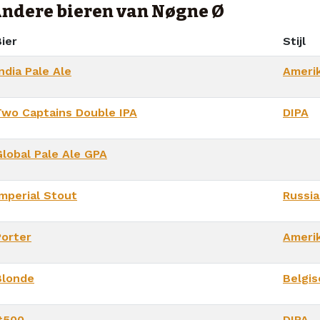
ndere bieren van Nøgne Ø
ier
Stijl
ndia Pale Ale
Ameri
Two Captains Double IPA
DIPA
Global Pale Ale GPA
Imperial Stout
Russia
Porter
Ameri
Blonde
Belgis
#500
DIPA