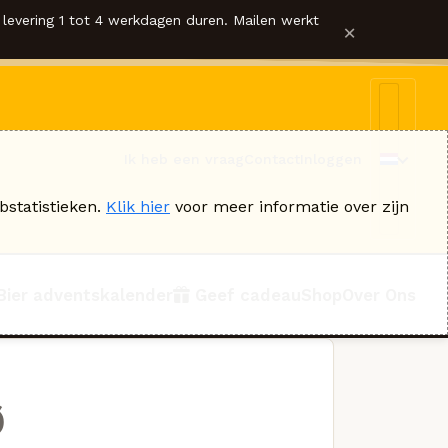
levering 1 tot 4 werkdagen duren. Mailen werkt
×
Ik heb een vraag
Contact
Inloggen
bstatistieken.
Klik hier
voor meer informatie over zijn
Bier adventskalender
Geef cadeau
Shop
Over Ons
Ø