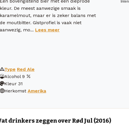
Een bovengistend bier met een dieprode
kleur. De meest aanwezige smaak is
karamelmout, maar er is zeker balans met
de moutbitter. Gistprofiel is vaak niet
aanwezig, mo...
Lees meer
Type
Red Ale
Alcohol
9
Kleur
31
Herkomst
Amerika
at drinkers zeggen over Rød Jul (2016)