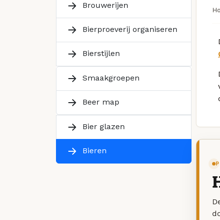
Brouwerijen
H
Bierproeverij organiseren
Bierstijlen
Smaakgroepen
Beer map
Bier glazen
Bieren
P
H
De
d