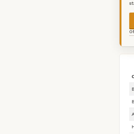
s
O
B