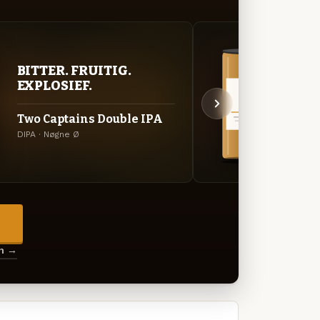
BITTER. FRUITIG.
VER
EXPLOSIEF.
UIT
Two Captains Double IPA
Glob
DIPA · Nøgne Ø
Specia
→
en →