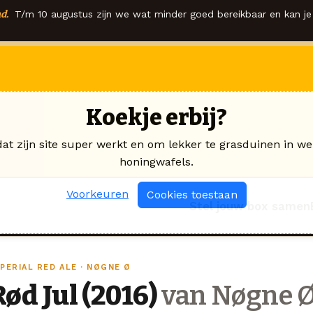
d.
T/m 10 augustus zijn we wat minder goed bereikbaar en kan je 
Koekje erbij?
dat zijn site super werkt en om lekker te grasduinen in we
honingwafels.
Voorkeuren
Cookies toestaan
Stel jouw box samen
PERIAL RED ALE · NØGNE Ø
Rød Jul (2016)
van Nøgne 