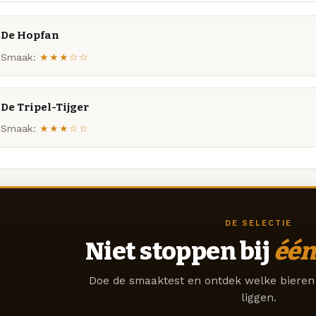
De Hopfan
Smaak:
★★★☆☆
De Tripel-Tijger
Smaak:
★★★☆☆
DE SELECTIE
Niet stoppen bij
één
Doe de smaaktest en ontdek welke bieren 
liggen.