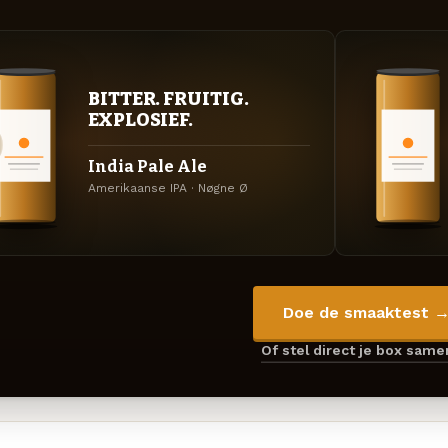
BITTER. FRUITIG.
EXPLOSIEF.
India Pale Ale
Amerikaanse IPA · Nøgne Ø
Doe de smaaktest 
Of stel direct je box sam