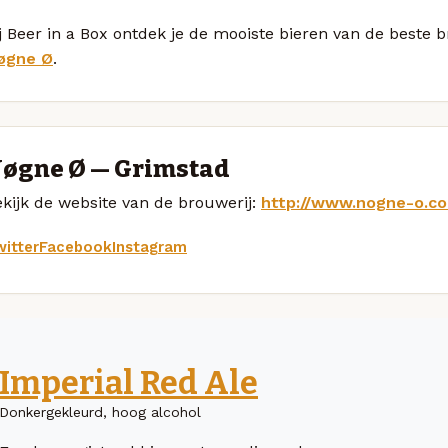
j Beer in a Box ontdek je de mooiste bieren van de beste 
øgne Ø
.
øgne Ø — Grimstad
kijk de website van de brouwerij:
http://www.nogne-o.c
itter
Facebook
Instagram
Imperial Red Ale
Donkergekleurd, hoog alcohol