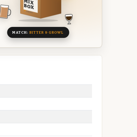
MIX
BOX
8 BIEREN
MATCH:
BITTER & GROWL