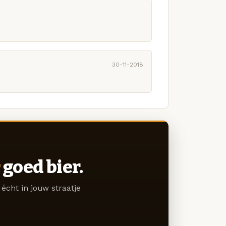
30-11-2018
goed bier.
écht in jouw straatje