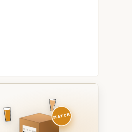
MATCH
DEZE MAAND