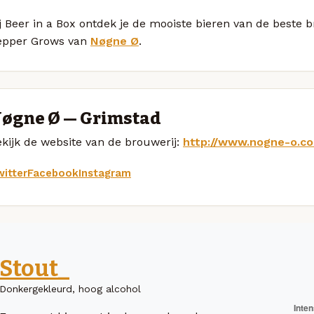
j Beer in a Box ontdek je de mooiste bieren van de beste
epper Grows van
Nøgne Ø
.
øgne Ø — Grimstad
kijk de website van de brouwerij:
http://www.nogne-o.c
itter
Facebook
Instagram
Stout_
Donkergekleurd, hoog alcohol