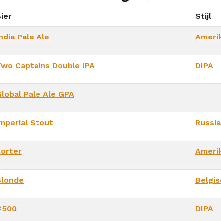
ier
Stijl
ndia Pale Ale
Ameri
Two Captains Double IPA
DIPA
Global Pale Ale GPA
Imperial Stout
Russia
Porter
Ameri
Blonde
Belgis
#500
DIPA