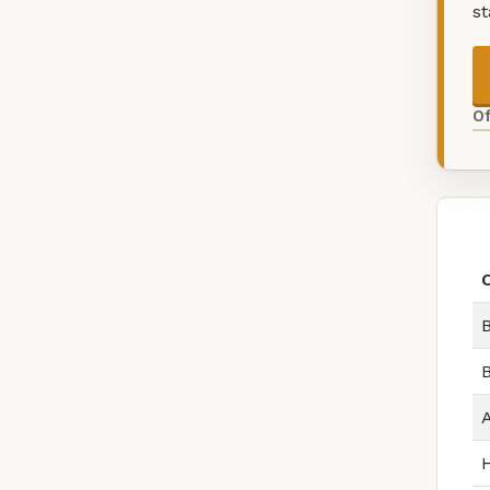
s
O
B