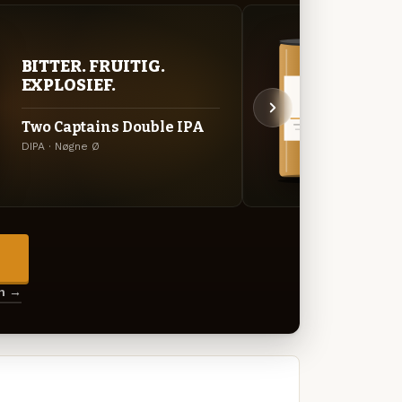
BITTER. FRUITIG.
VER
EXPLOSIEF.
UIT
Two Captains Double IPA
Glob
DIPA · Nøgne Ø
Specia
→
en →