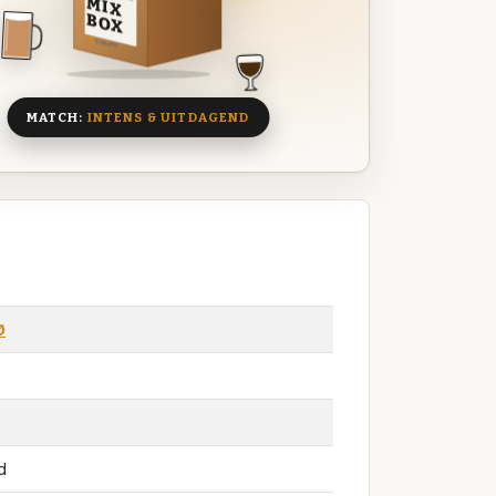
MIX
BOX
8 BIEREN
MATCH:
INTENS & UITDAGEND
Ø
d