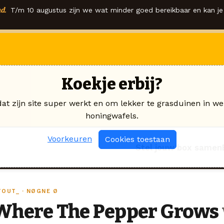
d.
T/m 10 augustus zijn we wat minder goed bereikbaar en kan je 
Koekje erbij?
dat zijn site super werkt en om lekker te grasduinen in we
honingwafels.
Voorkeuren
Cookies toestaan
Stel jouw box samen
TOUT_ · NØGNE Ø
Where The Pepper Grows