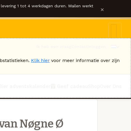
levering 1 tot 4 werkdagen duren. Mailen werkt
×
Ik heb een vraag
Contact
Inloggen
bstatistieken.
Klik hier
voor meer informatie over zijn
Bier adventskalender
Geef cadeau
Shop
Over Ons
van Nøgne Ø