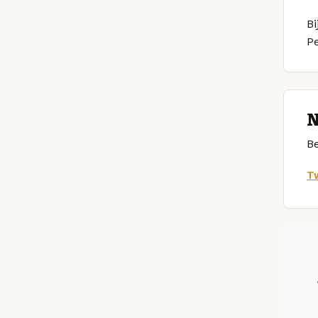
Bi
P
N
Be
Tw