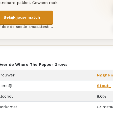
tandaard pakket. Gewoon raak.
Bekijk jouw match →
f doe de snelle smaaktest →
Over de Where The Pepper Grows
Brouwer
Nøgne 
ierstijl
Stout_
Alcohol
8.0%
Herkomst
Grimsta