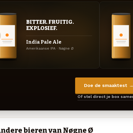
BITTER. FRUITIG.
EXPLOSIEF.
India Pale Ale
Amerikaanse IPA · Nøgne Ø
Doe de smaaktest 
Of stel direct je box sam
ndere bieren van Nøgne Ø