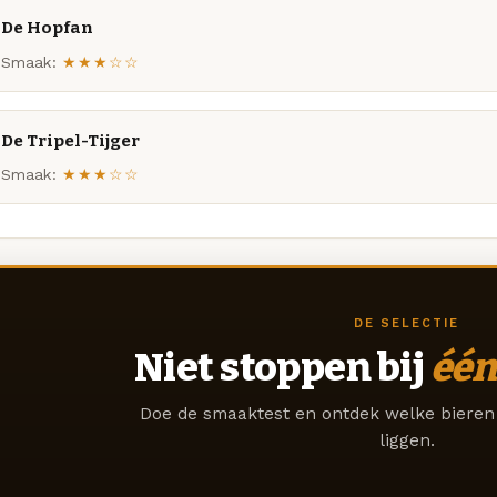
De Hopfan
Smaak:
★★★☆☆
De Tripel-Tijger
Smaak:
★★★☆☆
DE SELECTIE
Niet stoppen bij
één
Doe de smaaktest en ontdek welke bieren 
liggen.