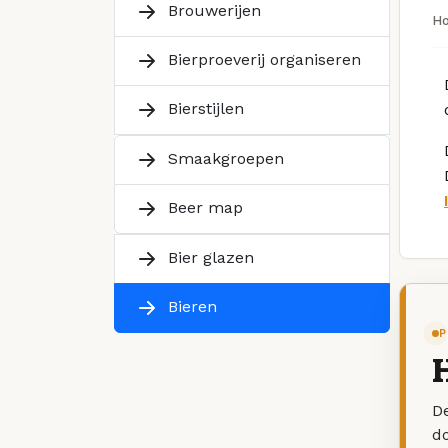
Brouwerijen
H
Bierproeverij organiseren
Bierstijlen
Smaakgroepen
Beer map
Bier glazen
Bieren
P
H
De
d