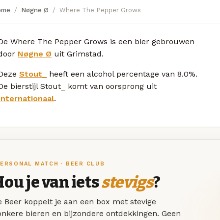
ome
Nøgne Ø
Where The Pepper Grows
De Where The Pepper Grows is een bier gebrouwen
door
Nøgne Ø
uit Grimstad.
Deze
Stout_
heeft een alcohol percentage van 8.0%.
De bierstijl Stout_ komt van oorsprong uit
Internationaal
.
ERSONAL MATCH · BEER CLUB
ou je van iets
stevigs
?
 Beer koppelt je aan een box met stevige
onkere bieren en bijzondere ontdekkingen. Geen