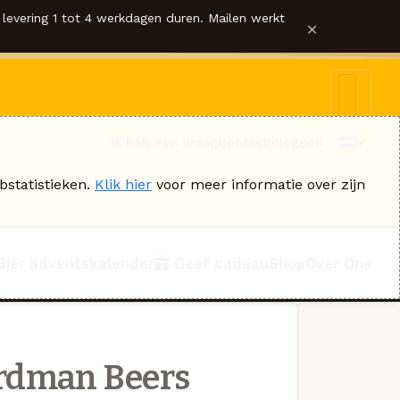
levering 1 tot 4 werkdagen duren. Mailen werkt
×
Ik heb een vraag
Contact
Inloggen
bstatistieken.
Klik hier
voor meer informatie over zijn
Bier adventskalender
Geef cadeau
Shop
Over Ons
rdman Beers