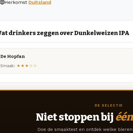
Herkomst
Duitsland
at drinkers zeggen over Dunkelweizen IPA
De Hopfan
Smaak:
★★★☆☆
DE SELECTIE
Niet stoppen bij
één
Doe de smaaktest en ontdek welke bieren 