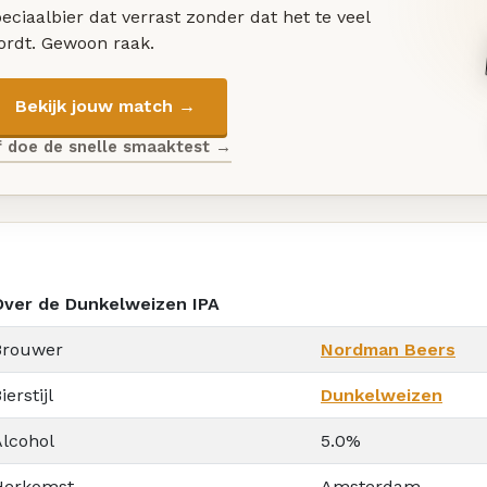
eciaalbier dat verrast zonder dat het te veel
ordt. Gewoon raak.
Bekijk jouw match →
f doe de snelle smaaktest →
Over de Dunkelweizen IPA
Brouwer
Nordman Beers
ierstijl
Dunkelweizen
Alcohol
5.0%
Herkomst
Amsterdam