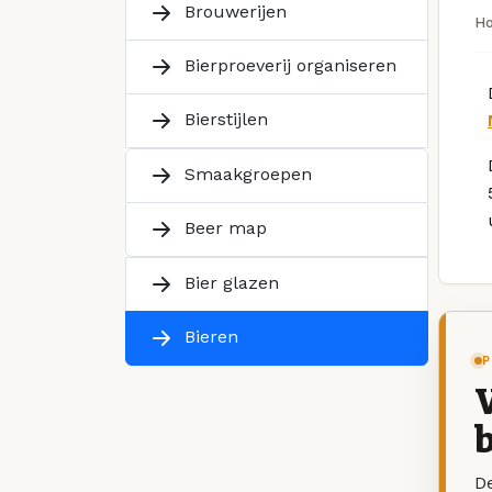
Brouwerijen
H
Bierproeverij organiseren
Bierstijlen
Smaakgroepen
Beer map
Bier glazen
Bieren
P
V
b
De