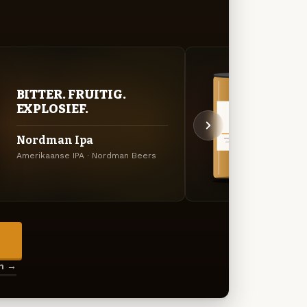
BITTER. FRUITIG.
VER
EXPLOSIEF.
UIT
Nordman Ipa
Nord
Amerikaanse IPA · Nordman Beers
Specia
→
en →