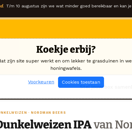
d.
T/m 10 augustus zijn we wat minder goed bereikbaar en kan je 
Koekje erbij?
dat zijn site super werkt en om lekker te grasduinen in we
honingwafels.
Voorkeuren
Cookies toestaan
Stel jouw box samen
UNKELWEIZEN · NORDMAN BEERS
Dunkelweizen IPA
van No