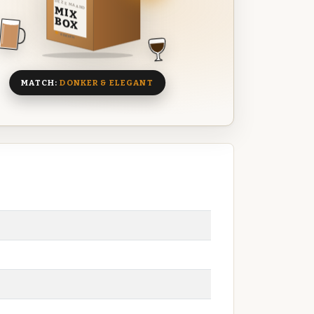
DEZE MAAND
MIX
BOX
8 BIEREN
MATCH:
DONKER & ELEGANT