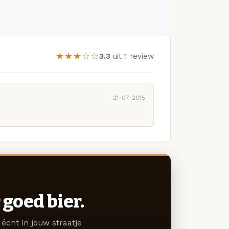
★★★☆☆
3.3
uit 1 review
21-07-2015
goed bier.
écht in jouw straatje