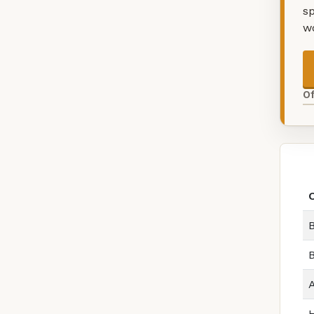
sp
w
O
B