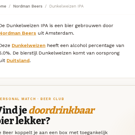
ome
Nordman Beers
Dunkelweizen IPA
De Dunkelweizen IPA is een bier gebrouwen door
Nordman Beers
uit Amsterdam.
Deze
Dunkelweizen
heeft een alcohol percentage van
5.0%. De bierstijl Dunkelweizen komt van oorsprong
uit
Duitsland
.
ERSONAL MATCH · BEER CLUB
ind je
doordrinkbaar
ier lekker?
 Beer koppelt je aan een box met toegankelijk