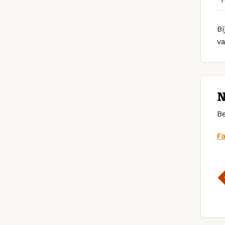
Bi
v
N
Be
F