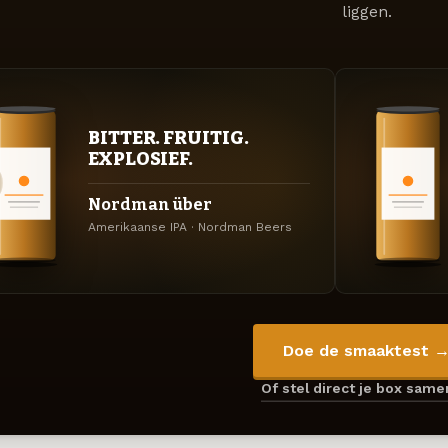
liggen.
BITTER. FRUITIG.
EXPLOSIEF.
Nordman über
Amerikaanse IPA · Nordman Beers
Doe de smaaktest 
Of stel direct je box sam