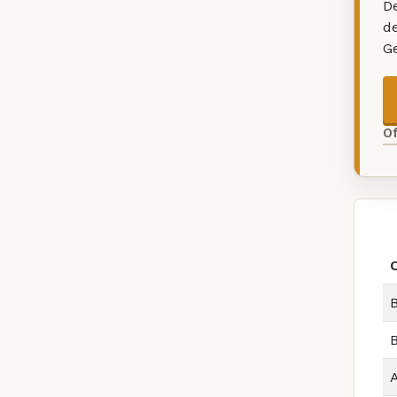
De
d
G
O
B