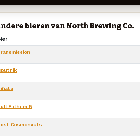
ndere bieren van North Brewing Co.
ier
Transmission
Sputnik
Piñata
Full Fathom 5
Lost Cosmonauts