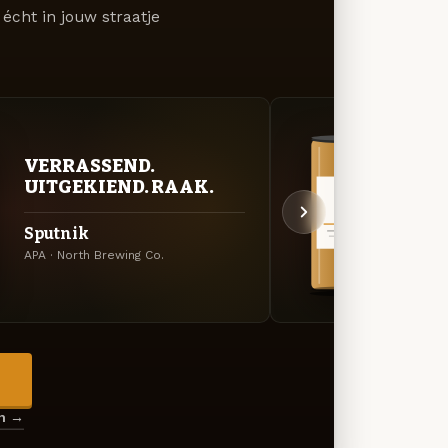
écht in jouw straatje
VERRASSEND.
VER
UITGEKIEND. RAAK.
UIT
Sputnik
Piña
APA · North Brewing Co.
Specia
→
en →