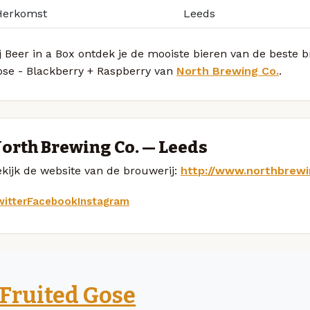
Herkomst
Leeds
j Beer in a Box ontdek je de mooiste bieren van de beste 
ose - Blackberry + Raspberry van
North Brewing Co.
.
orth Brewing Co. — Leeds
kijk de website van de brouwerij:
http://www.northbrew
itter
Facebook
Instagram
Fruited Gose