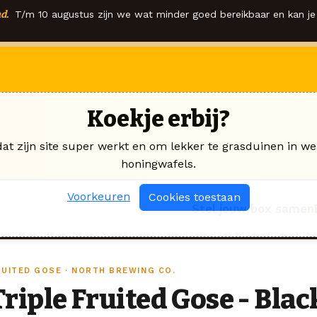
d.
T/m 10 augustus zijn we wat minder goed bereikbaar en kan je 
Koekje erbij?
dat zijn site super werkt en om lekker te grasduinen in we
honingwafels.
Voorkeuren
Cookies toestaan
Stel jouw box samen
RUITED GOSE · NORTH BREWING CO.
Triple Fruited Gose - Blac