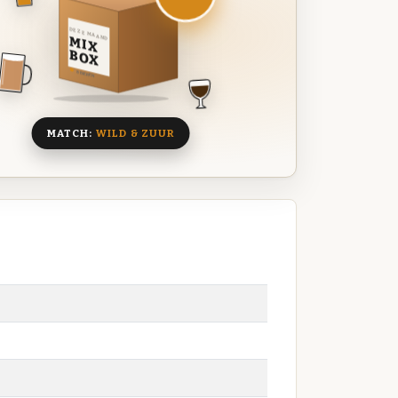
DEZE MAAND
MIX
BOX
8 BIEREN
MATCH:
WILD & ZUUR