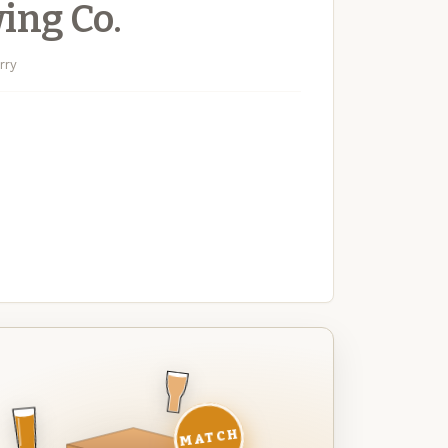
ing Co.
rry
MATCH