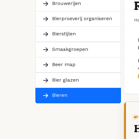
Brouwerijen
Bierproeverij organiseren
H
Bierstijlen
Smaakgroepen
Beer map
Bier glazen
Bieren
P