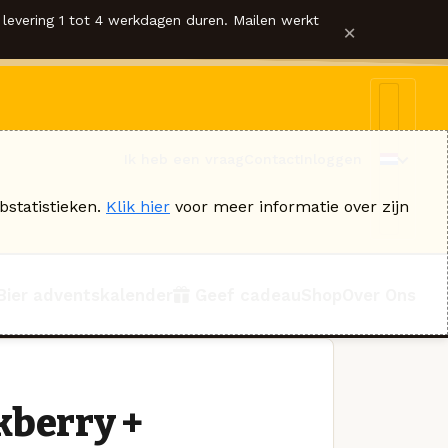
levering 1 tot 4 werkdagen duren. Mailen werkt
×
Ik heb een vraag
Contact
Inloggen
bstatistieken.
Klik hier
voor meer informatie over zijn
Bier adventskalender
Geef cadeau
Shop
Over Ons
kberry +