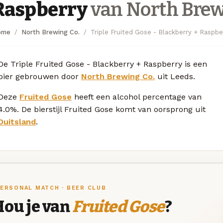
Raspberry
van North Brew
ome
North Brewing Co.
Triple Fruited Gose - Blackberry + Raspbe
De Triple Fruited Gose - Blackberry + Raspberry is een
bier gebrouwen door
North Brewing Co.
uit Leeds.
Deze
Fruited Gose
heeft een alcohol percentage van
4.0%. De bierstijl Fruited Gose komt van oorsprong uit
Duitsland
.
ERSONAL MATCH · BEER CLUB
Hou je van
Fruited Gose
?