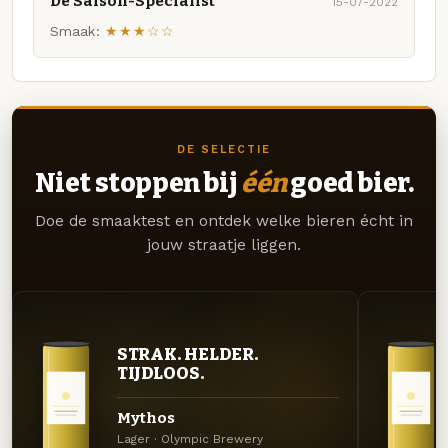
De Saison-Specialist
15-07-2022
Smaak:
★★★☆☆
DE SELECTIE
Niet stoppen bij
één
goed bier.
Doe de smaaktest en ontdek welke bieren écht in
jouw straatje liggen.
STRAK. HELDER.
TIJDLOOS.
Mythos
Lager · Olympic Brewery