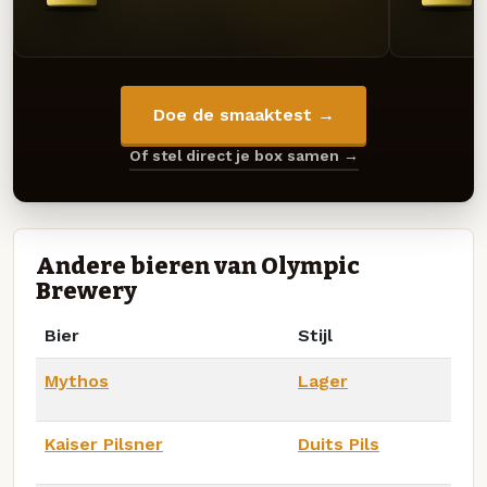
Doe de smaaktest →
Of stel direct je box samen →
Andere bieren van Olympic
Brewery
Bier
Stijl
Mythos
Lager
Kaiser Pilsner
Duits Pils