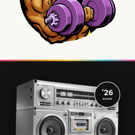
'26
SILVER