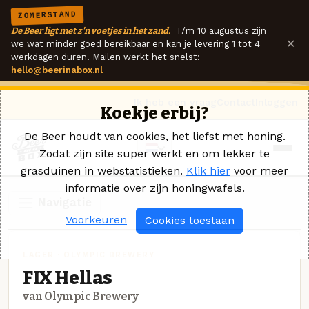
ZOMERSTAND
De Beer ligt met z'n voetjes in het zand.
T/m 10 augustus zijn
×
we wat minder goed bereikbaar en kan je levering 1 tot 4
werkdagen duren. Mailen werkt het snelst:
hello@beerinabox.nl
Ik heb een vraag
Contact
Inloggen
Koekje erbij?
De Beer houdt van cookies, het liefst met honing.
Zodat zijn site super werkt en om lekker te
grasduinen in webstatistieken.
Klik hier
voor meer
informatie over zijn honingwafels.
Navigatie
Voorkeuren
Cookies toestaan
LAGER · OLYMPIC BREWERY
FIX Hellas
van Olympic Brewery