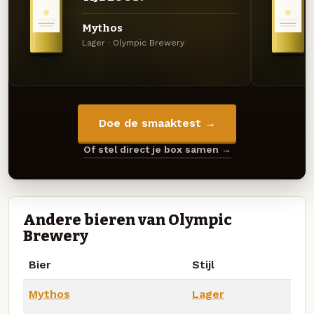
Mythos
Lager · Olympic Brewery
Doe de smaaktest →
Of stel direct je box samen →
Andere bieren van Olympic
Brewery
Bier
Stijl
Mythos
Lager