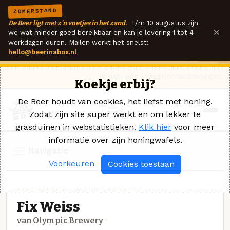
ZOMERSTAND
De Beer ligt met z'n voetjes in het zand.
T/m 10 augustus zijn
×
we wat minder goed bereikbaar en kan je levering 1 tot 4
werkdagen duren. Mailen werkt het snelst:
hello@beerinabox.nl
Ik heb een vraag
Contact
Inloggen
Koekje erbij?
De Beer houdt van cookies, het liefst met honing.
Zodat zijn site super werkt en om lekker te
grasduinen in webstatistieken.
Klik hier
voor meer
informatie over zijn honingwafels.
Navigatie
Voorkeuren
Cookies toestaan
SPECIAALBIER · OLYMPIC BREWERY
Fix Weiss
van Olympic Brewery