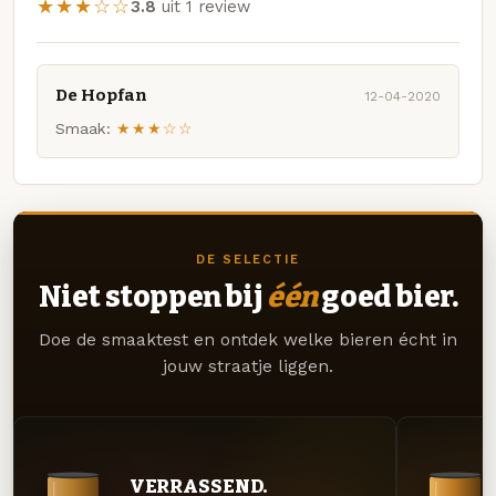
★★★☆☆
3.8
uit 1 review
De Hopfan
12-04-2020
Smaak:
★★★☆☆
DE SELECTIE
Niet stoppen bij
één
goed bier.
Doe de smaaktest en ontdek welke bieren écht in
jouw straatje liggen.
VERRASSEND.