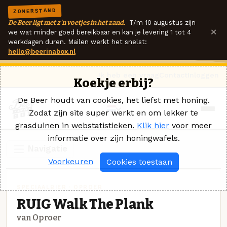
ZOMERSTAND
De Beer ligt met z'n voetjes in het zand.
T/m 10 augustus zijn
×
we wat minder goed bereikbaar en kan je levering 1 tot 4
werkdagen duren. Mailen werkt het snelst:
hello@beerinabox.nl
Ik heb een vraag
Contact
Inloggen
Koekje erbij?
De Beer houdt van cookies, het liefst met honing.
Zodat zijn site super werkt en om lekker te
grasduinen in webstatistieken.
Klik hier
voor meer
informatie over zijn honingwafels.
Navigatie
Voorkeuren
Cookies toestaan
SPECIAALBIER · OPROER
RUIG Walk The Plank
van Oproer