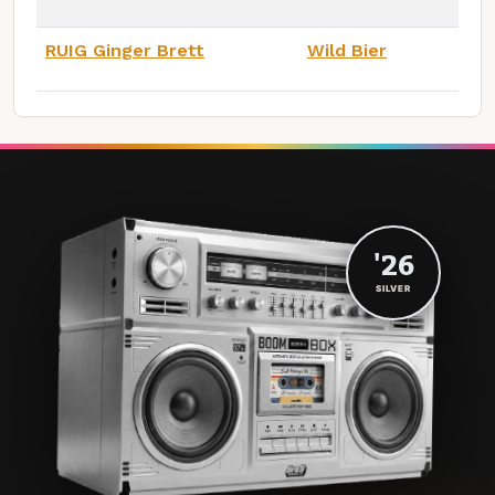
RUIG Ginger Brett
Wild Bier
'26
SILVER