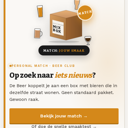
MATCH
DEZE MAAND
MIX
BOX
8 BIEREN
MATCH:
JOUW SMAAK
PERSONAL MATCH · BEER CLUB
Op zoek naar
iets nieuws
?
De Beer koppelt je aan een box met bieren die in
dezelfde straat wonen. Geen standaard pakket.
Gewoon raak.
Bekijk jouw match →
Of doe de snelle smaaktest →