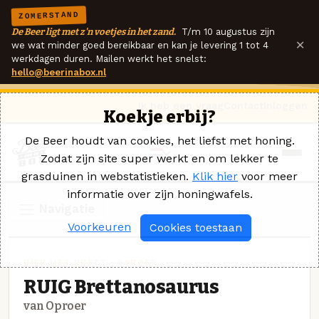
ZOMERSTAND
De Beer ligt met z'n voetjes in het zand.
T/m 10 augustus zijn
×
we wat minder goed bereikbaar en kan je levering 1 tot 4
werkdagen duren. Mailen werkt het snelst:
hello@beerinabox.nl
Ik heb een vraag
Contact
Inloggen
Koekje erbij?
De Beer houdt van cookies, het liefst met honing.
Zodat zijn site super werkt en om lekker te
grasduinen in webstatistieken.
Klik hier
voor meer
informatie over zijn honingwafels.
Navigatie
Voorkeuren
Cookies toestaan
BIER MET BRETT · OPROER
RUIG Brettanosaurus
van Oproer