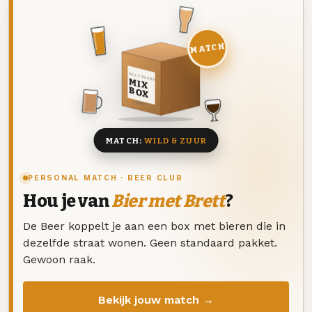
MATCH
DEZE MAAND
MIX
BOX
8 BIEREN
MATCH:
WILD & ZUUR
PERSONAL MATCH · BEER CLUB
Hou je van
Bier met Brett
?
De Beer koppelt je aan een box met bieren die in
dezelfde straat wonen. Geen standaard pakket.
Gewoon raak.
Bekijk jouw match →