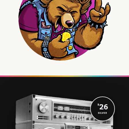
'26
SILVER