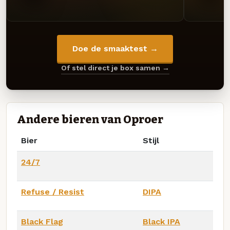
Doe de smaaktest →
Of stel direct je box samen →
Andere bieren van Oproer
Bier
Stijl
24/7
Refuse / Resist
DIPA
Black Flag
Black IPA