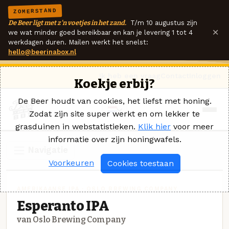
ZOMERSTAND
De Beer ligt met z'n voetjes in het zand.
T/m 10 augustus zijn
×
we wat minder goed bereikbaar en kan je levering 1 tot 4
werkdagen duren. Mailen werkt het snelst:
hello@beerinabox.nl
Ik heb een vraag
Contact
Inloggen
Koekje erbij?
De Beer houdt van cookies, het liefst met honing.
Zodat zijn site super werkt en om lekker te
grasduinen in webstatistieken.
Klik hier
voor meer
informatie over zijn honingwafels.
Navigatie
Voorkeuren
Cookies toestaan
AMERIKAANSE IPA · OSLO BREWING COMPANY
Esperanto IPA
van Oslo Brewing Company