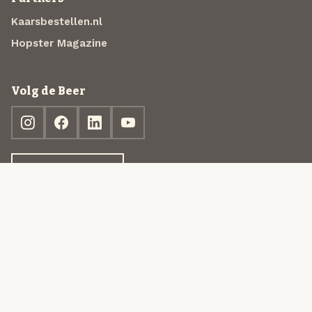
Kaarsbestellen.nl
Hopster Magazine
Volg de Beer
Ontdek jouw box
© 2013-2026 Beer in a Box BV