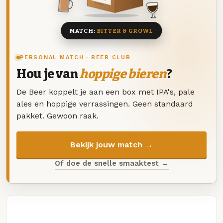
8 BIEREN
MATCH:
BITTER & GROWL
PERSONAL MATCH · BEER CLUB
Hou je van
hoppige bieren
?
De Beer koppelt je aan een box met IPA's, pale
ales en hoppige verrassingen. Geen standaard
pakket. Gewoon raak.
Bekijk jouw match →
Of doe de snelle smaaktest →