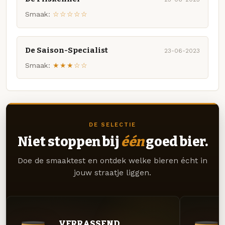
Smaak:
☆☆☆☆☆
De Saison-Specialist
23-06-2023
Smaak:
★★★☆☆
DE SELECTIE
Niet stoppen bij
één
goed bier.
Doe de smaaktest en ontdek welke bieren écht in
jouw straatje liggen.
VERRASSEND.