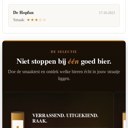
De Hopfan
17-10-2023
Smaak:
★★★☆☆
DE SELECTIE
Niet stoppen bij
goed bier.
één
Doe de smaaktest en ontdek welke bieren écht in jouw straatje
liggen.
VERRASSEND. UITGEKIEND.
RAAK.