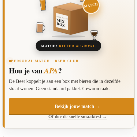
MATCH
DEZE MAAND
MIX
BOX
8 BIEREN
MATCH:
BITTER & GROWL
PERSONAL MATCH · BEER CLUB
Hou je van
?
APA
De Beer koppelt je aan een box met bieren die in dezelfde
straat wonen. Geen standaard pakket. Gewoon raak.
Bekijk jouw match →
Of doe de snelle smaaktest →