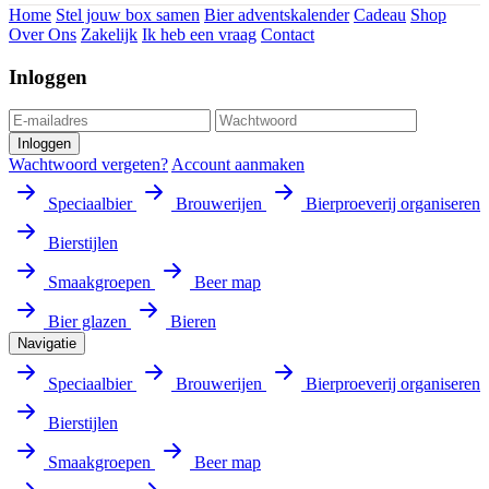
Home
Stel jouw box samen
Bier adventskalender
Cadeau
Shop
Over Ons
Zakelijk
Ik heb een vraag
Contact
Inloggen
Inloggen
Wachtwoord vergeten?
Account aanmaken
Speciaalbier
Brouwerijen
Bierproeverij organiseren
Bierstijlen
Smaakgroepen
Beer map
Bier glazen
Bieren
Navigatie
Speciaalbier
Brouwerijen
Bierproeverij organiseren
Bierstijlen
Smaakgroepen
Beer map