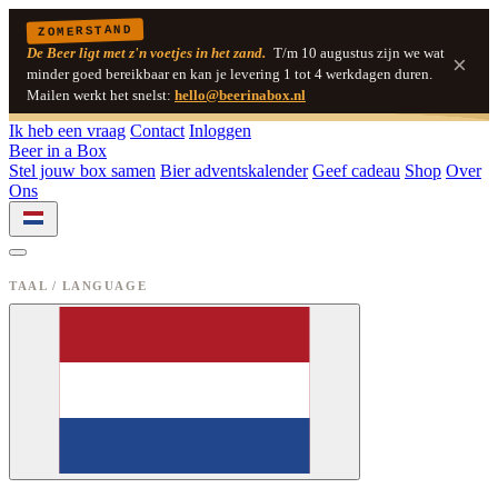
ZOMERSTAND
De Beer ligt met z'n voetjes in het zand.
T/m 10 augustus zijn we wat
×
minder goed bereikbaar en kan je levering 1 tot 4 werkdagen duren.
Mailen werkt het snelst:
hello@beerinabox.nl
Ik heb een vraag
Contact
Inloggen
Beer in a Box
Stel jouw box samen
Bier adventskalender
Geef cadeau
Shop
Over
Ons
TAAL / LANGUAGE