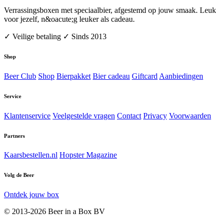
Verrassingsboxen met speciaalbier, afgestemd op jouw smaak. Leuk
voor jezelf, n&oacute;g leuker als cadeau.
✓ Veilige betaling
✓ Sinds 2013
Shop
Beer Club
Shop
Bierpakket
Bier cadeau
Giftcard
Aanbiedingen
Service
Klantenservice
Veelgestelde vragen
Contact
Privacy
Voorwaarden
Partners
Kaarsbestellen.nl
Hopster Magazine
Volg de Beer
Ontdek jouw box
© 2013-2026 Beer in a Box BV