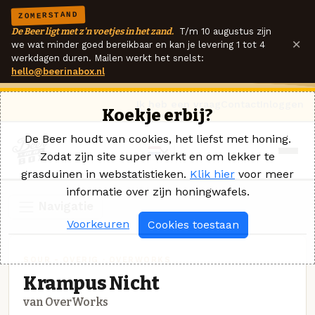
ZOMERSTAND
De Beer ligt met z'n voetjes in het zand.
T/m 10 augustus zijn
×
we wat minder goed bereikbaar en kan je levering 1 tot 4
werkdagen duren. Mailen werkt het snelst:
hello@beerinabox.nl
Ik heb een vraag
Contact
Inloggen
Koekje erbij?
De Beer houdt van cookies, het liefst met honing.
Zodat zijn site super werkt en om lekker te
grasduinen in webstatistieken.
Klik hier
voor meer
informatie over zijn honingwafels.
Navigatie
Voorkeuren
Cookies toestaan
SOUR - OVERIG · OVERWORKS
Krampus Nicht
van OverWorks