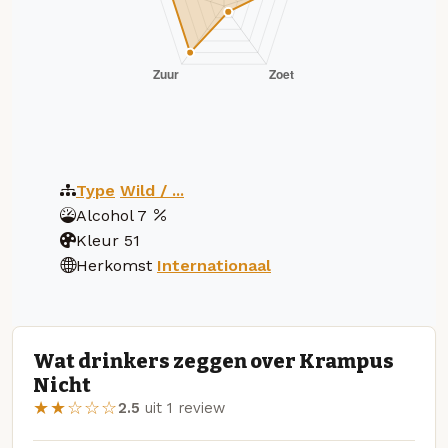
Type
Wild / ...
Alcohol
7
Kleur
51
Herkomst
Internationaal
Wat drinkers zeggen over Krampus
Nicht
★★☆☆☆
2.5
uit 1 review