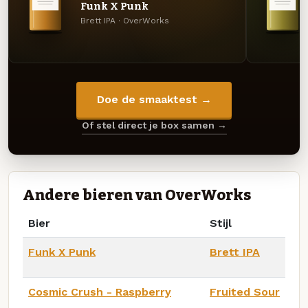
Funk X Punk
Brett IPA · OverWorks
Doe de smaaktest →
Of stel direct je box samen →
Andere bieren van OverWorks
Bier
Stijl
Funk X Punk
Brett IPA
Cosmic Crush - Raspberry
Fruited Sour