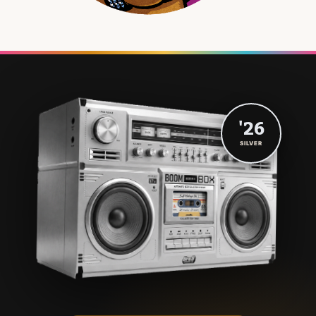
'26
SILVER