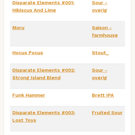
Disparate Elements #001:
Sour -
Hibiscus And Lime
overig
Moru
Saison -
farmhouse
Hocus Pocus
Stout_
Disparate Elements #002:
Sour -
Strong Island Blend
overig
Funk Hammer
Brett IPA
Disparate Elements #003:
Fruited Sour
Lost Toys