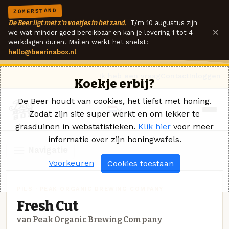
ZOMERSTAND
De Beer ligt met z'n voetjes in het zand.
T/m 10 augustus zijn
×
we wat minder goed bereikbaar en kan je levering 1 tot 4
werkdagen duren. Mailen werkt het snelst:
hello@beerinabox.nl
Ik heb een vraag
Contact
Inloggen
Koekje erbij?
De Beer houdt van cookies, het liefst met honing.
Zodat zijn site super werkt en om lekker te
grasduinen in webstatistieken.
Klik hier
voor meer
informatie over zijn honingwafels.
Navigatie
Voorkeuren
Cookies toestaan
PILS · PEAK ORGANIC BREWING COMPANY
Fresh Cut
van Peak Organic Brewing Company