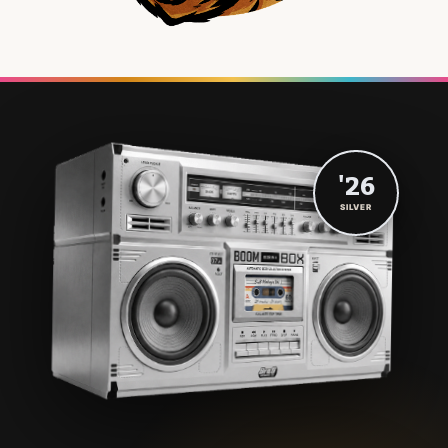
'26
SILVER