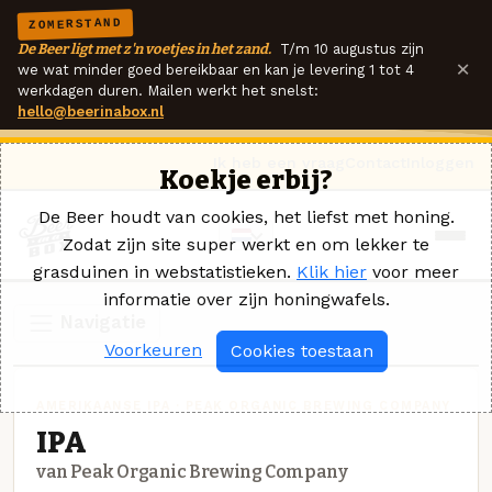
ZOMERSTAND
De Beer ligt met z'n voetjes in het zand.
T/m 10 augustus zijn
×
we wat minder goed bereikbaar en kan je levering 1 tot 4
werkdagen duren. Mailen werkt het snelst:
hello@beerinabox.nl
Ik heb een vraag
Contact
Inloggen
Koekje erbij?
De Beer houdt van cookies, het liefst met honing.
Zodat zijn site super werkt en om lekker te
grasduinen in webstatistieken.
Klik hier
voor meer
informatie over zijn honingwafels.
Navigatie
Voorkeuren
Cookies toestaan
AMERIKAANSE IPA · PEAK ORGANIC BREWING COMPANY
IPA
van Peak Organic Brewing Company