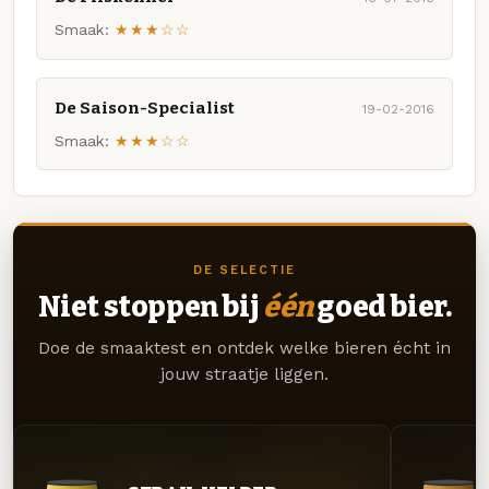
Smaak:
★★★☆☆
De Saison-Specialist
19-02-2016
Smaak:
★★★☆☆
DE SELECTIE
Niet stoppen bij
één
goed bier.
Doe de smaaktest en ontdek welke bieren écht in
jouw straatje liggen.