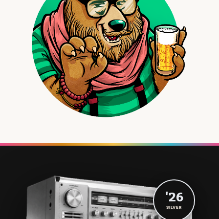
'26
SILVER