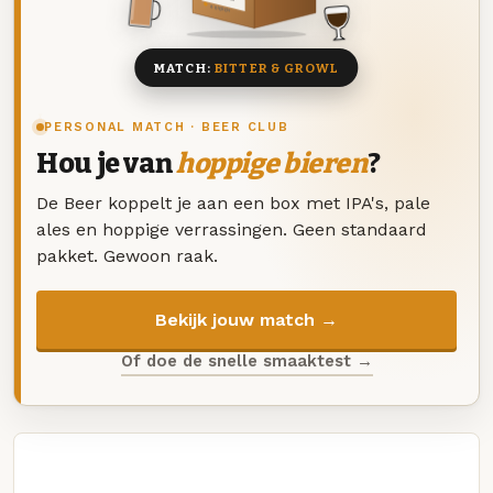
8 BIEREN
MATCH:
BITTER & GROWL
PERSONAL MATCH · BEER CLUB
Hou je van
hoppige bieren
?
De Beer koppelt je aan een box met IPA's, pale
ales en hoppige verrassingen. Geen standaard
pakket. Gewoon raak.
Bekijk jouw match →
Of doe de snelle smaaktest →