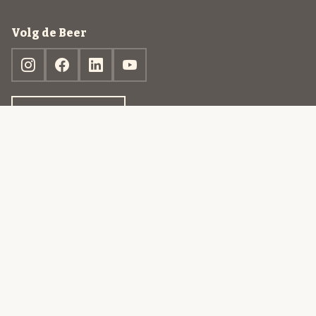
Volg de Beer
Ontdek jouw box
© 2013-2026 Beer in a Box BV