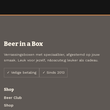
Beer in a Box
Verrassingsboxen met speciaalbier, afgestemd op jouw
smaak. Leuk voor jezelf, n&oacute;g leuker als cadeau.
✓ Veilige betaling
✓ Sinds 2013
Shop
Beer Club
Shop