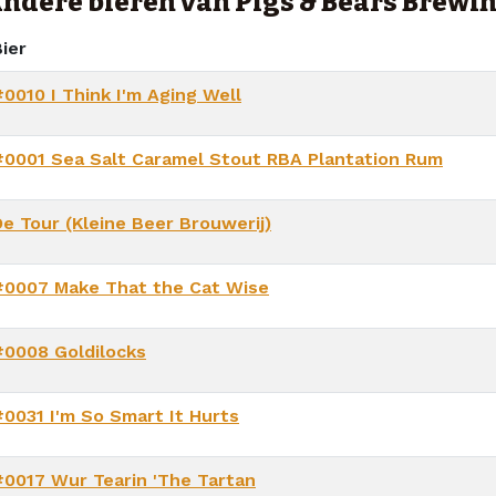
ndere bieren van Pigs & Bears Brew
ier
#0010 I Think I'm Aging Well
#0001 Sea Salt Caramel Stout RBA Plantation Rum
De Tour (Kleine Beer Brouwerij)
#0007 Make That the Cat Wise
#0008 Goldilocks
#0031 I'm So Smart It Hurts
#0017 Wur Tearin 'The Tartan