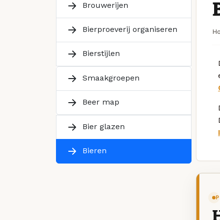
Brouwerijen
Bierproeverij organiseren
H
Bierstijlen
Smaakgroepen
Beer map
Bier glazen
Bieren
P
H