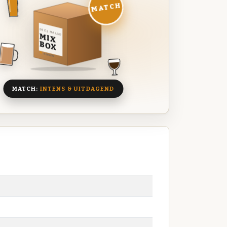
MATCH
DEZE MAAND
MIX
BOX
8 BIEREN
MATCH:
INTENS & UITDAGEND