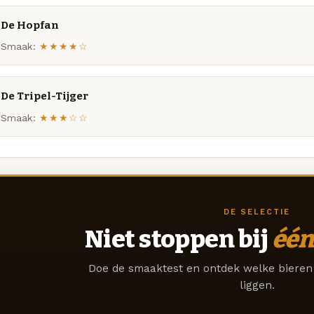
De Hopfan
Smaak:
★★★★☆
De Tripel-Tijger
Smaak:
★★★☆☆
DE SELECTIE
Niet stoppen bij
één
Doe de smaaktest en ontdek welke bieren 
liggen.