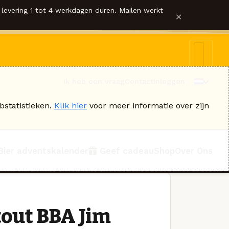
levering 1 tot 4 werkdagen duren. Mailen werkt
×
Ik heb een vraag
Contact
Inloggen
bstatistieken.
Klik hier
voor meer informatie over zijn
Bier adventskalender
Geef cadeau
Shop
Over Ons
tout BBA Jim