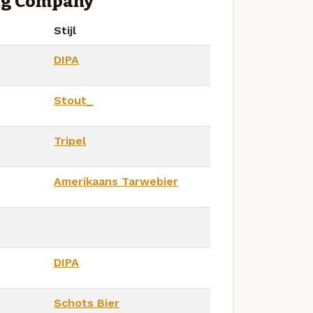
ing Company
Stijl
DIPA
Stout_
Tripel
Amerikaans Tarwebier
DIPA
Schots Bier