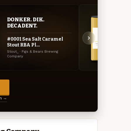
DONKER. DIK.
GOU
DECADENT.
ZAC
#0001 Sea Salt Caramel
De T
Stout RBA Pl...
Brou
Stout_ · Pigs & Bears Brewing
Tripel
Company
Compa
→
en →