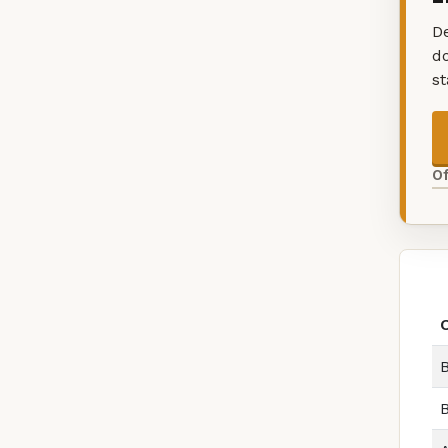
De
d
s
O
B