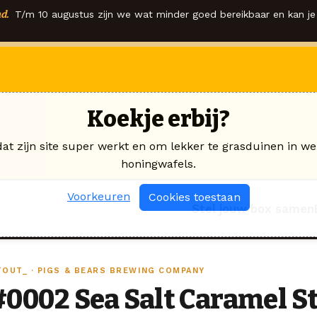
d.
T/m 10 augustus zijn we wat minder goed bereikbaar en kan je 
Koekje erbij?
dat zijn site super werkt en om lekker te grasduinen in we
honingwafels.
Voorkeuren
Cookies toestaan
Stel jouw box samen
TOUT_ · PIGS & BEARS BREWING COMPANY
#0002 Sea Salt Caramel S