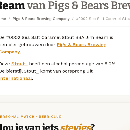
Beam
van Pigs & Bears B
ome
Pigs & Bears Brewing Company
#0002 Sea Salt Caramel St
De #0002 Sea Salt Caramel Stout BBA Jim Beam is
een bier gebrouwen door
Pigs & Bears Brewing
Company
.
Deze
Stout_
heeft een alcohol percentage van 8.0%.
De bierstijl Stout_ komt van oorsprong uit
Internationaal
.
ERSONAL MATCH · BEER CLUB
ou je van iets
stevigs
?