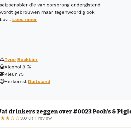
seizoensbier die van oorsprong ondergistend
wordt gebrouwen maar tegenwoordig ook
bov...
Lees meer
Type
Bockbier
Alcohol
8
Kleur
75
Herkomst
Duitsland
at drinkers zeggen over #0023 Pooh's & Pigl
★★★☆☆
3.0
uit 1 review