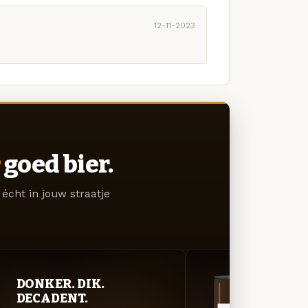
12-11-2023
goed bier.
écht in jouw straatje
DONKER. DIK.
DON
DECADENT.
DEC