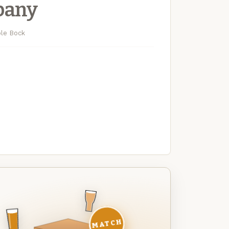
pany
ble Bock
MATCH