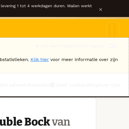
levering 1 tot 4 werkdagen duren. Mailen werkt
×
Ik heb een vraag
Contact
Inloggen
bstatistieken.
Klik hier
voor meer informatie over zijn
Bier adventskalender
Geef cadeau
Shop
Over Ons
ouble Bock
van