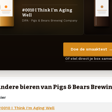
#0010 I Think I'm Aging
Well
DIPA · Pigs & Bears Brewing Company
Doe de smaaktest 
Of stel direct je box sam
ndere bieren van Pigs & Bears Brew
ier
#0010 I Think I'm Aging Well