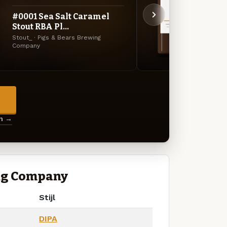
#0001 Sea Salt Caramel
#000
Stout RBA Pl...
Stout
Stout_ · Pigs & Bears Brewing
Stout_
Company
Compa
→
en →
ing Company
Stijl
DIPA