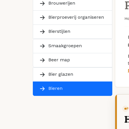
Brouwerijen
Bierproeverij organiseren
H
Bierstijlen
Smaakgroepen
Beer map
Bier glazen
Bieren
P