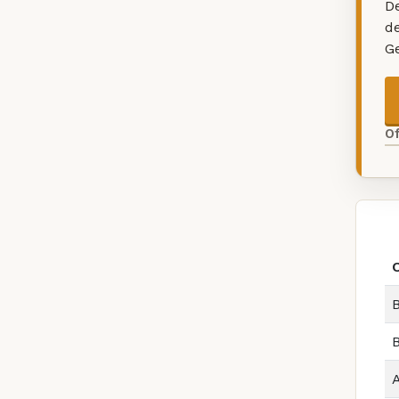
De
d
G
O
B