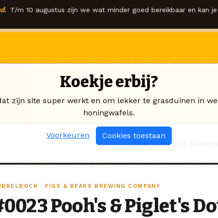
d.
T/m 10 augustus zijn we wat minder goed bereikbaar en kan je 
Koekje erbij?
dat zijn site super werkt en om lekker te grasduinen in we
honingwafels.
Voorkeuren
Cookies toestaan
Stel jouw box samen
UBBELBOCK · PIGS & BEARS BREWING COMPANY
#0023 Pooh's & Piglet's D