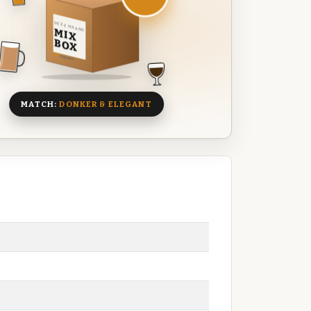
DEZE MAAND
MIX
BOX
8 BIEREN
MATCH:
DONKER & ELEGANT