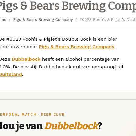
Pigs & Bears Brewing Com
ome
Pigs & Bears Brewing Company
#0023 Pooh's & Piglet's Dou
De #0023 Pooh's & Piglet's Double Bock is een bier
gebrouwen door
Pigs & Bears Brewing Company
.
Deze
Dubbelbock
heeft een alcohol percentage van
9.0%. De bierstijl Dubbelbock komt van oorsprong uit
Duitsland
.
ERSONAL MATCH · BEER CLUB
Hou je van
Dubbelbock
?