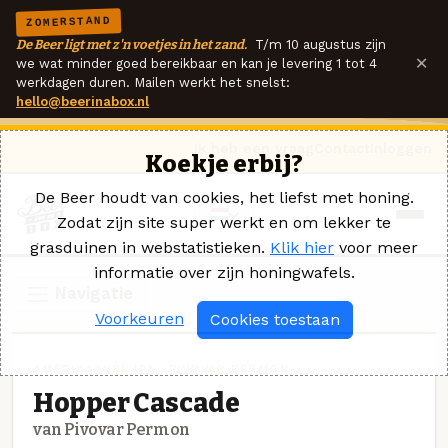
ZOMERSTAND
De Beer ligt met z'n voetjes in het zand.
T/m 10 augustus zijn
×
we wat minder goed bereikbaar en kan je levering 1 tot 4
werkdagen duren. Mailen werkt het snelst:
hello@beerinabox.nl
Ik heb een vraag
Contact
Inloggen
Koekje erbij?
De Beer houdt van cookies, het liefst met honing.
Zodat zijn site super werkt en om lekker te
grasduinen in webstatistieken.
Klik hier
voor meer
informatie over zijn honingwafels.
Navigatie
Voorkeuren
Cookies toestaan
AMERIKAANSE IPA · PIVOVAR PERMON
Hopper Cascade
van Pivovar Permon