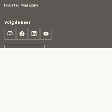
Hopster Magazine
Volg de Beer
Ontdek jouw box
© 2013-2026 Beer in a Box BV