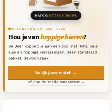
8 BIEREN
MATCH:
BITTER & GROWL
PERSONAL MATCH · BEER CLUB
Hou je van
hoppige bieren
?
De Beer koppelt je aan een box met IPA's, pale
ales en hoppige verrassingen. Geen standaard
pakket. Gewoon raak.
Bekijk jouw match →
Of doe de snelle smaaktest →