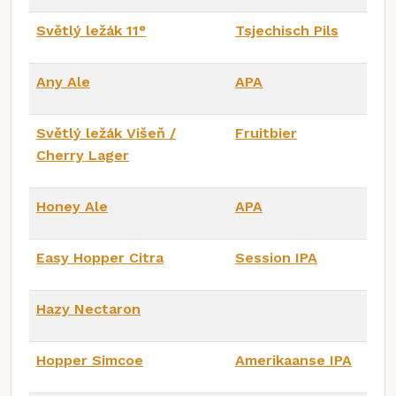
Světlý ležák 11°
Tsjechisch Pils
Any Ale
APA
Světlý ležák Višeň /
Fruitbier
Cherry Lager
Honey Ale
APA
Easy Hopper Citra
Session IPA
Hazy Nectaron
Hopper Simcoe
Amerikaanse IPA