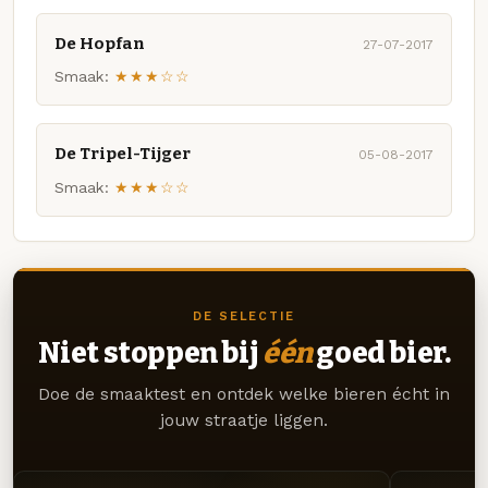
De Hopfan
27-07-2017
Smaak:
★★★☆☆
De Tripel-Tijger
05-08-2017
Smaak:
★★★☆☆
DE SELECTIE
Niet stoppen bij
één
goed bier.
Doe de smaaktest en ontdek welke bieren écht in
jouw straatje liggen.