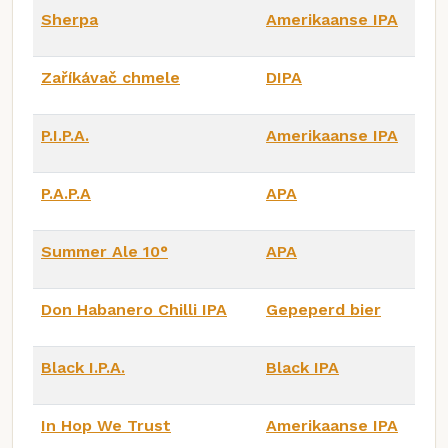
Sherpa
Amerikaanse IPA
Zaříkávač chmele
DIPA
P.I.P.A.
Amerikaanse IPA
P.A.P.A
APA
Summer Ale 10°
APA
Don Habanero Chilli IPA
Gepeperd bier
Black I.P.A.
Black IPA
In Hop We Trust
Amerikaanse IPA