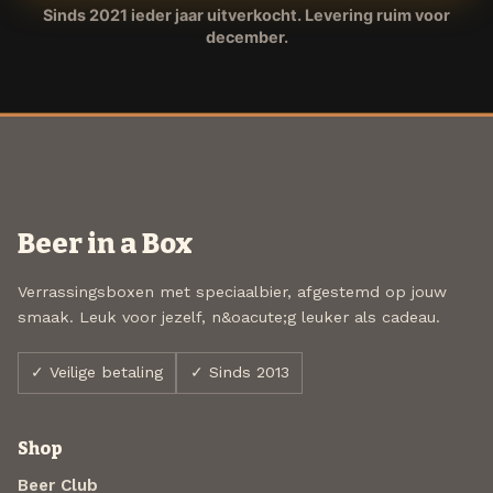
Sinds 2021 ieder jaar uitverkocht. Levering ruim voor
december.
Beer in a Box
Verrassingsboxen met speciaalbier, afgestemd op jouw
smaak. Leuk voor jezelf, n&oacute;g leuker als cadeau.
✓ Veilige betaling
✓ Sinds 2013
Shop
Beer Club