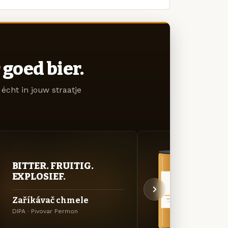
goed bier.
écht in jouw straatje
BITTER. FRUITIG.
BITT
EXPLOSIEF.
EXP
Zaříkávač chmele
P.I.P
DIPA · Pivovar Permon
Amerik