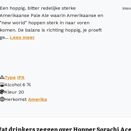
Een hoppig, bitter redelijke sterke
Amerikaanse Pale Ale waarin Amerikaanse en
"new world" hoppen sterk in naar voren
komen. De balans is richting hoppig, je proeft
ge...
Lees meer
Type
IPA
Alcohol
6
Kleur
20
Herkomst
Amerika
at drinkers zeggen over Hopper Sorachi Ac