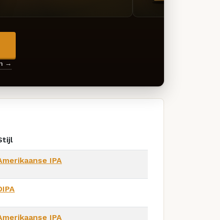
→
en →
Stijl
Amerikaanse IPA
DIPA
Amerikaanse IPA