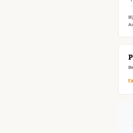
Bi
A
P
Be
F