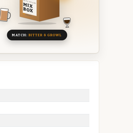
DEZE MAAND
MIX
BOX
8 BIEREN
MATCH:
BITTER & GROWL