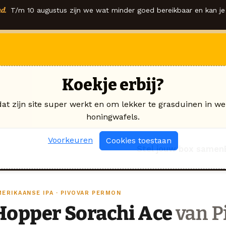
d.
T/m 10 augustus zijn we wat minder goed bereikbaar en kan je 
Koekje erbij?
dat zijn site super werkt en om lekker te grasduinen in we
honingwafels.
Voorkeuren
Cookies toestaan
Stel jouw box samen
MERIKAANSE IPA · PIVOVAR PERMON
Hopper Sorachi Ace
van P