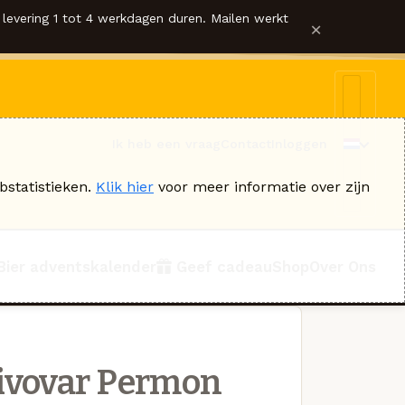
levering 1 tot 4 werkdagen duren. Mailen werkt
×
Ik heb een vraag
Contact
Inloggen
bstatistieken.
Klik hier
voor meer informatie over zijn
Bier adventskalender
Geef cadeau
Shop
Over Ons
ivovar Permon