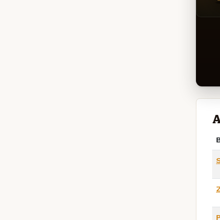
A
B
P