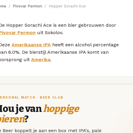
ome
Pivovar Permon
Hopper Sorachi Ace
De Hopper Sorachi Ace is een bier gebrouwen door
Pivovar Permon
uit Sokolov.
Deze
Amerikaanse IPA
heeft een alcohol percentage
van 6.0%. De bierstijl Amerikaanse IPA komt van
oorsprong uit
Amerika
.
ERSONAL MATCH · BEER CLUB
Hou je van
hoppige
bieren
?
 Beer koppelt je aan een box met IPA's, pale