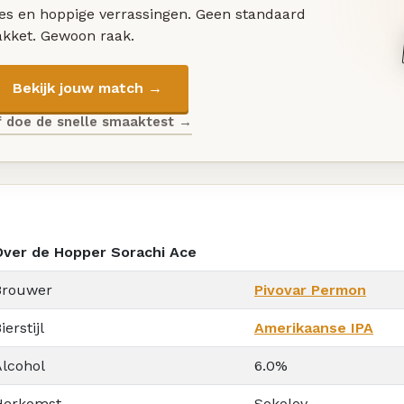
les en hoppige verrassingen. Geen standaard
akket. Gewoon raak.
Bekijk jouw match →
f doe de snelle smaaktest →
Over de Hopper Sorachi Ace
Brouwer
Pivovar Permon
ierstijl
Amerikaanse IPA
Alcohol
6.0%
Herkomst
Sokolov