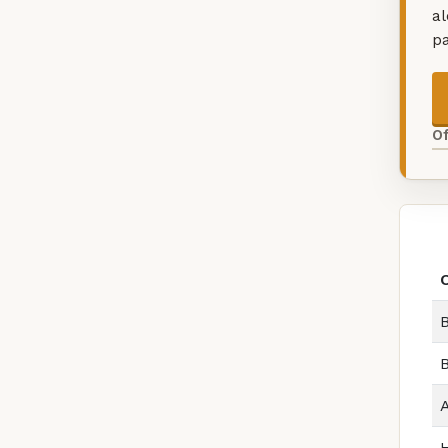
a
p
O
B