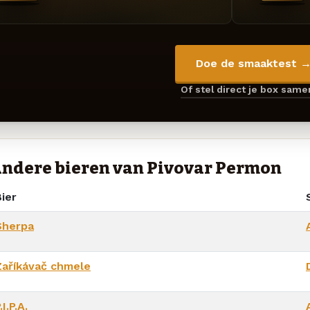
Doe de smaaktest 
Of stel direct je box sam
ndere bieren van Pivovar Permon
ier
Sherpa
Zaříkávač chmele
.I.P.A.