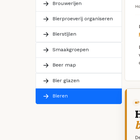
Brouwerijen
H
Bierproeverij organiseren
Bierstijlen
Smaakgroepen
Beer map
Bier glazen
Bieren
P
De