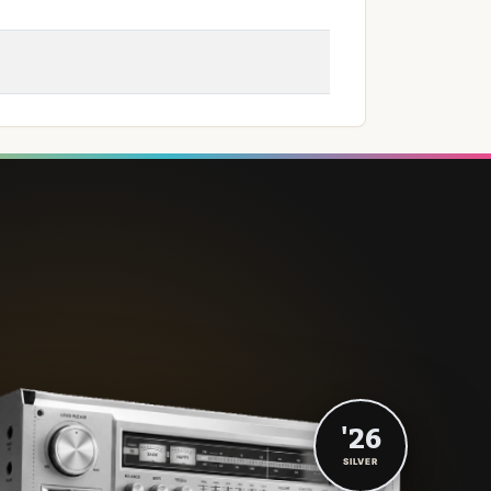
'26
SILVER