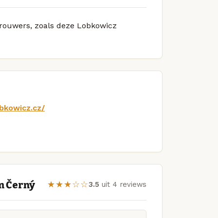
 brouwers, zoals deze Lobkowicz
bkowicz.cz/
m Černý
★★★☆☆
3.5
uit 4 reviews