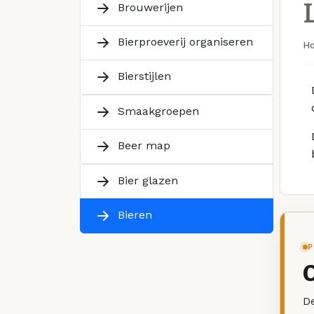
Brouwerijen
Bierproeverij organiseren
H
Bierstijlen
Smaakgroepen
Beer map
Bier glazen
Bieren
P
De