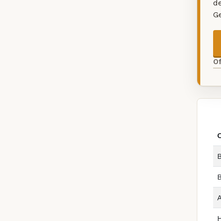
d
G
O
B