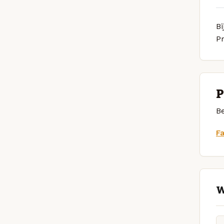
Bi
P
P
Be
F
W