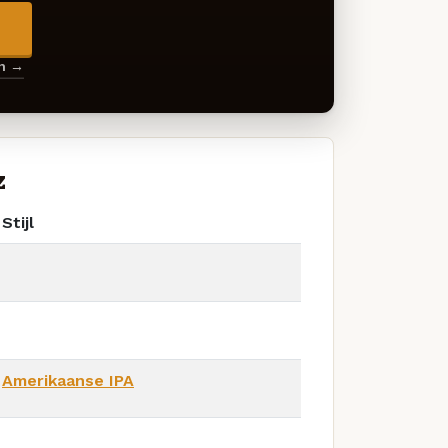
→
en →
z
Stijl
Amerikaanse IPA