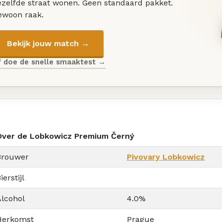
ezelfde straat wonen. Geen standaard pakket.
ewoon raak.
Bekijk jouw match →
f doe de snelle smaaktest →
Over de Lobkowicz Premium Černý
Brouwer
Pivovary Lobkowicz
ierstijl
Alcohol
4.0%
Herkomst
Prague