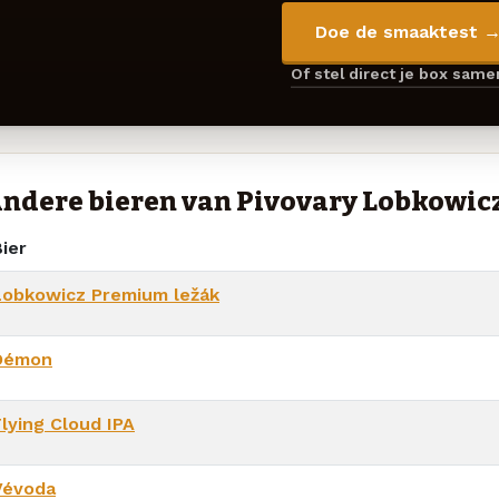
Doe de smaaktest 
Of stel direct je box sam
ndere bieren van Pivovary Lobkowic
ier
Lobkowicz Premium ležák
Démon
Flying Cloud IPA
Vévoda