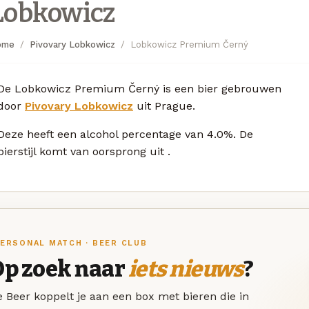
Lobkowicz
ome
Pivovary Lobkowicz
Lobkowicz Premium Černý
De Lobkowicz Premium Černý is een bier gebrouwen
door
Pivovary Lobkowicz
uit Prague.
Deze
heeft een alcohol percentage van 4.0%. De
bierstijl komt van oorsprong uit
.
ERSONAL MATCH · BEER CLUB
Op zoek naar
iets nieuws
?
 Beer koppelt je aan een box met bieren die in