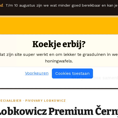
d.
T/m 10 augustus zijn we wat minder goed bereikbaar en kan je 
Koekje erbij?
dat zijn site super werkt en om lekker te grasduinen in we
honingwafels.
Voorkeuren
Cookies toestaan
Stel jouw box samen
PECIAALBIER · PIVOVARY LOBKOWICZ
Lobkowicz Premium Čern