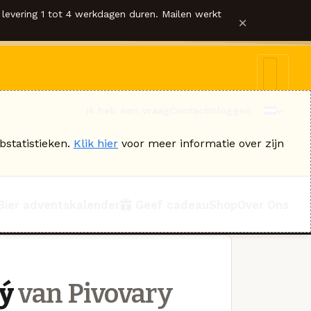
levering 1 tot 4 werkdagen duren. Mailen werkt
×
Ik heb een vraag
Contact
Inloggen
bstatistieken.
Klik hier
voor meer informatie over zijn
Bier adventskalender
Geef cadeau
Shop
Over Ons
ý
van Pivovary