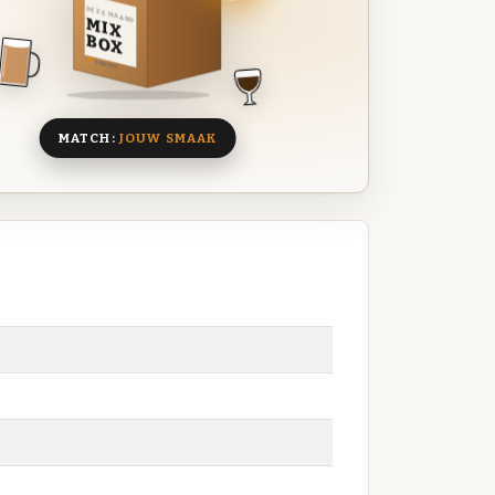
DEZE MAAND
MIX
BOX
8 BIEREN
MATCH:
JOUW SMAAK