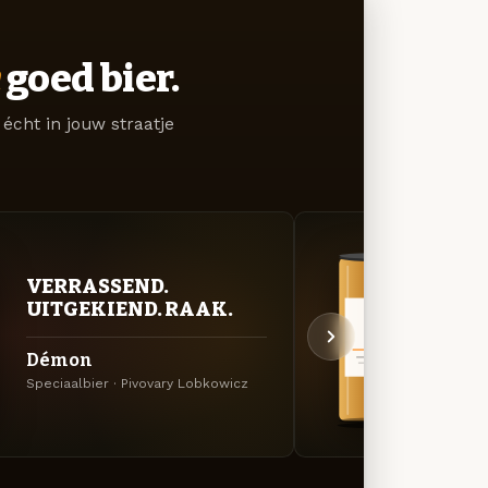
goed bier.
écht in jouw straatje
BITT
VERRASSEND.
EXP
UITGEKIEND. RAAK.
Flyi
Démon
Amerik
Speciaalbier · Pivovary Lobkowicz
Lobko