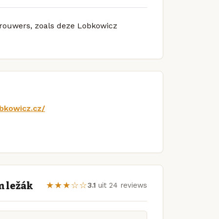
 brouwers, zoals deze Lobkowicz
bkowicz.cz/
m ležák
★★★☆☆
3.1
uit 24 reviews