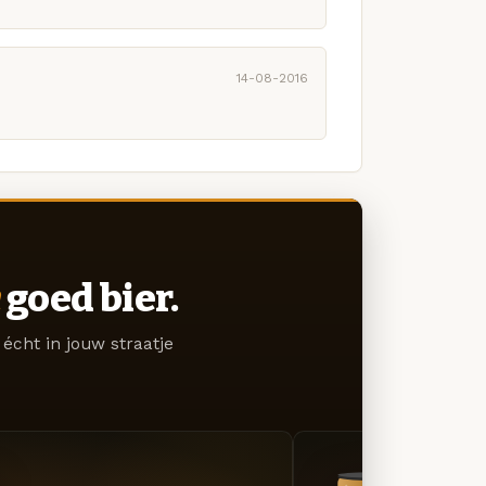
14-08-2016
goed bier.
écht in jouw straatje