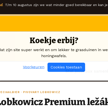
d.
T/m 10 augustus zijn we wat minder goed bereikbaar en kan je 
Koekje erbij?
dat zijn site super werkt en om lekker te grasduinen in we
honingwafels.
Voorkeuren
Cookies toestaan
Stel jouw box samen
PECIAALBIER · PIVOVARY LOBKOWICZ
Lobkowicz Premium ležá