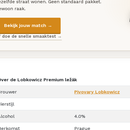
ezelfde straat wonen. Geen standaard pakket.
ewoon raak.
Bekijk jouw match →
f doe de snelle smaaktest →
Over de Lobkowicz Premium ležák
Brouwer
Pivovary Lobkowicz
ierstijl
Alcohol
4.0%
Herkomst
Prague