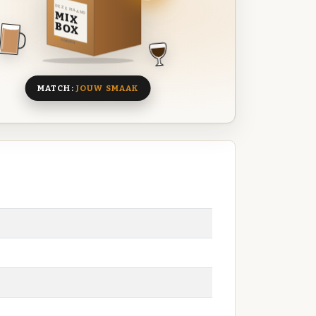
DEZE MAAND
MIX
BOX
8 BIEREN
MATCH:
JOUW SMAAK