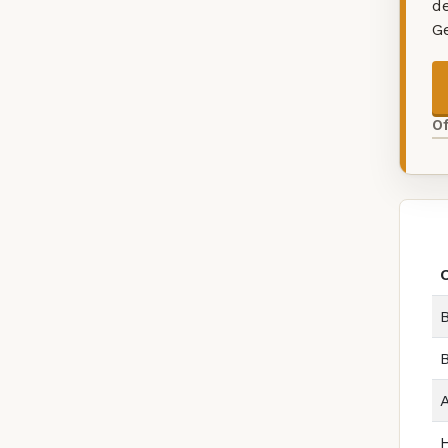
d
G
O
B