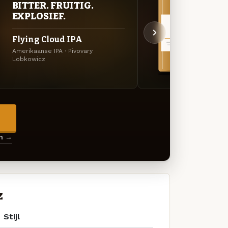
BITTER. FRUITIG.
VER
EXPLOSIEF.
UIT
Flying Cloud IPA
Vév
Amerikaanse IPA · Pivovary
Specia
Lobkowicz
→
en →
z
Stijl