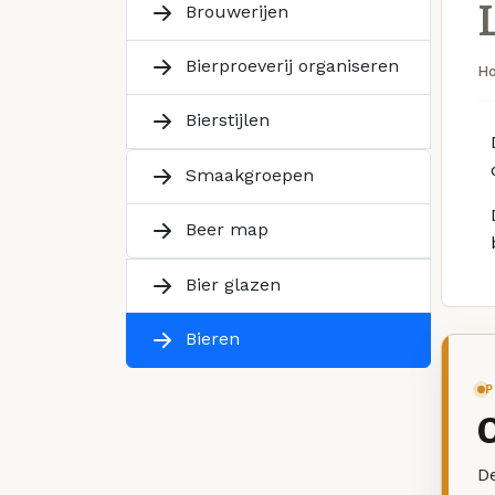
Brouwerijen
Bierproeverij organiseren
H
Bierstijlen
Smaakgroepen
Beer map
Bier glazen
Bieren
P
De