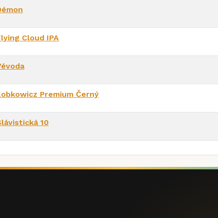
Démon
Flying Cloud IPA
Vévoda
Lobkowicz Premium Černý
lávistická 10