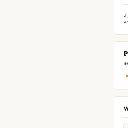
Bi
P
P
Be
F
W