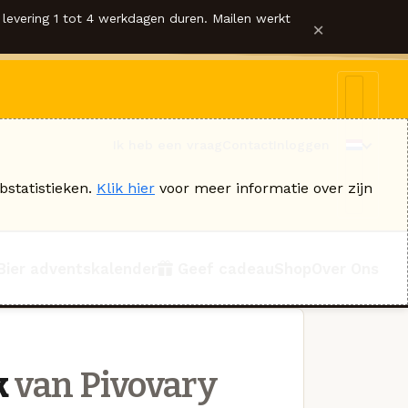
levering 1 tot 4 werkdagen duren. Mailen werkt
×
Ik heb een vraag
Contact
Inloggen
bstatistieken.
Klik hier
voor meer informatie over zijn
Bier adventskalender
Geef cadeau
Shop
Over Ons
k
van Pivovary