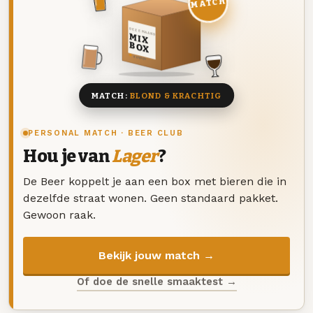
MATCH
DEZE MAAND
MIX
BOX
8 BIEREN
MATCH:
BLOND & KRACHTIG
PERSONAL MATCH · BEER CLUB
Hou je van
Lager
?
De Beer koppelt je aan een box met bieren die in
dezelfde straat wonen. Geen standaard pakket.
Gewoon raak.
Bekijk jouw match →
Of doe de snelle smaaktest →