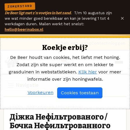
ZOMERSTAND
De Beer ligt met z'n voetjes in het zand.
T/m 10 augustus zijn
×
we wat minder goed bereikbaar en kan je levering 1 tot 4
werkdagen duren. Mailen werkt het snelst:
hello@beerinabox.nl
Ik heb een vraag
Contact
Inloggen
Koekje erbij?
De Beer houdt van cookies, het liefst met honing.
Zodat zijn site super werkt en om lekker te
grasduinen in webstatistieken.
Klik hier
voor meer
informatie over zijn honingwafels.
Navigatie
Voorkeuren
Cookies toestaan
LAGER · ПОЛТАВПИВО (POLTAVPIVO)
Діжка Нефільтрованого /
Бочка Нефильтрованного