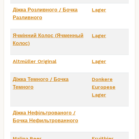
Діжка Розливного / Бочка
Lager
Разливного
Ячмінний Колос (Ячменный
Lager
Колос)
Altmüller Original
Lager
Діжка Темного / Бочка
Donkere
Темного
Europese
Lager
Діжка Нефільтрованого /
Бочка Нефильтрованного
Malina Beer
Fruitbier