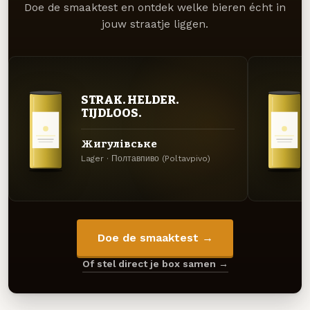
Doe de smaaktest en ontdek welke bieren écht in
jouw straatje liggen.
STRAK. HELDER.
TIJDLOOS.
Жигулівське
Lager · Полтавпиво (Poltavpivo)
Doe de smaaktest →
Of stel direct je box samen →