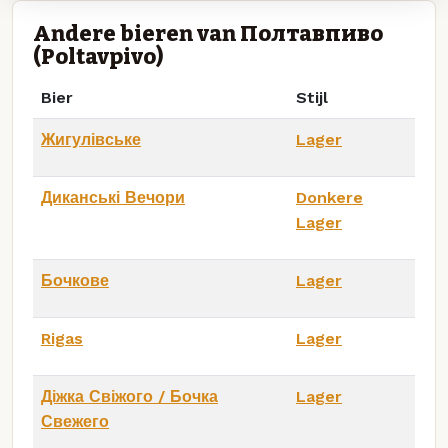
Andere bieren van Полтавпиво
(Poltavpivo)
Bier
Stijl
Жигулівське
Lager
Диканські Вечори
Donkere
Lager
Бочкове
Lager
Rigas
Lager
Діжка Свіжого / Бочка
Lager
Свежего