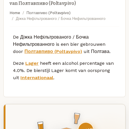
van Полтавпиво (Poltavpivo)
Home
Полтавпиво (Poltavpivo)
Діжка Нефільтрованого / Бочка Нефильтрованного
De Діжка Нефільтрованого / Бочка
Нефильтрованного is een bier gebrouwen
door
Полтавпиво (Poltavpivo)
uit Полтава.
Deze
Lager
heeft een alcohol percentage van
4.0%. De bierstijl Lager komt van oorsprong
uit
Internationaal
.