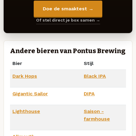
Doe de smaaktest →
Of stel direct je box samen →
Andere bieren van Pontus Brewing
Bier
Stijl
Dark Hops
Black IPA
Gigantic Sailor
DIPA
Lighthouse
Saison -
farmhouse