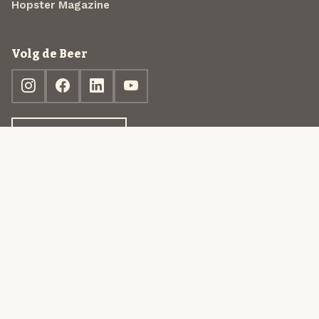
Hopster Magazine
Volg de Beer
Ontdek jouw box
© 2013-2026 Beer in a Box BV