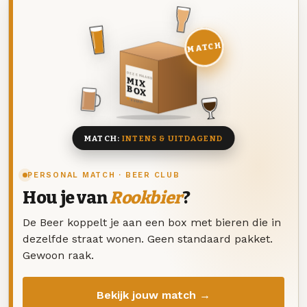
MATCH
DEZE MAAND
MIX
BOX
8 BIEREN
MATCH:
INTENS & UITDAGEND
PERSONAL MATCH · BEER CLUB
Hou je van
Rookbier
?
De Beer koppelt je aan een box met bieren die in
dezelfde straat wonen. Geen standaard pakket.
Gewoon raak.
Bekijk jouw match →