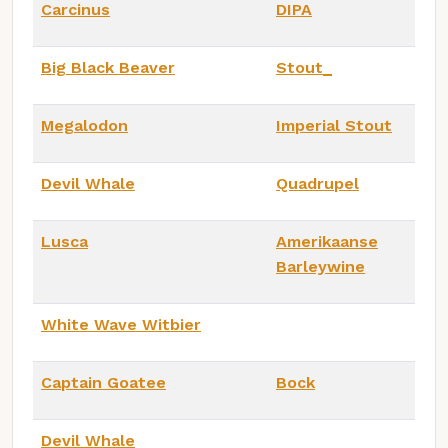
Carcinus
DIPA
Big Black Beaver
Stout_
Megalodon
Imperial Stout
Devil Whale
Quadrupel
Lusca
Amerikaanse
Barleywine
White Wave Witbier
Captain Goatee
Bock
Devil Whale