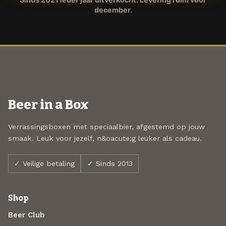
december.
Beer in a Box
Verrassingsboxen met speciaalbier, afgestemd op jouw
smaak. Leuk voor jezelf, n&oacute;g leuker als cadeau.
✓ Veilige betaling
✓ Sinds 2013
Shop
Beer Club