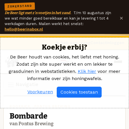
ZOMERSTAND
De Beer ligt met z'n voetjes in het zand.
T/m 10 augustus zijn
×
we wat minder goed bereikbaar en kan je levering 1 tot 4
werkdagen duren. Mailen werkt het snelst:
hello@beerinabox.nl
Ik heb een vraag
Contact
Inloggen
Koekje erbij?
De Beer houdt van cookies, het liefst met honing.
Zodat zijn site super werkt en om lekker te
grasduinen in webstatistieken.
Klik hier
voor meer
informatie over zijn honingwafels.
Navigatie
Voorkeuren
Cookies toestaan
ROOKBIER · PONTUS BREWING
Bombarde
van Pontus Brewing