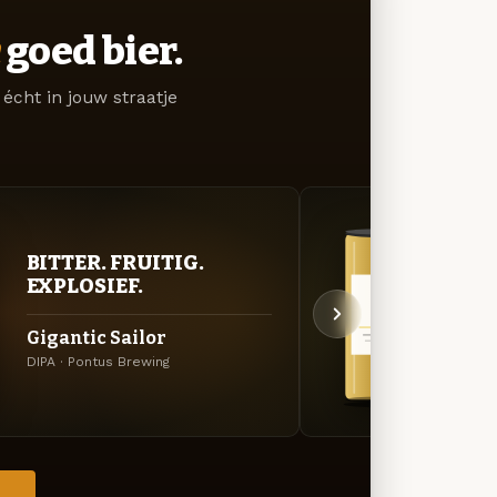
goed bier.
écht in jouw straatje
GOU
BITTER. FRUITIG.
ZAC
EXPLOSIEF.
Ligh
Gigantic Sailor
Saison
DIPA · Pontus Brewing
Brewin