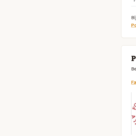
Bi
P
P
Be
F