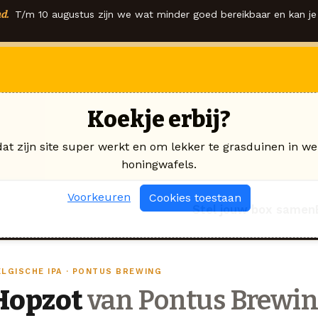
d.
T/m 10 augustus zijn we wat minder goed bereikbaar en kan je 
Koekje erbij?
dat zijn site super werkt en om lekker te grasduinen in we
honingwafels.
Voorkeuren
Cookies toestaan
Stel jouw box samen
ELGISCHE IPA · PONTUS BREWING
Hopzot
van Pontus Brewi