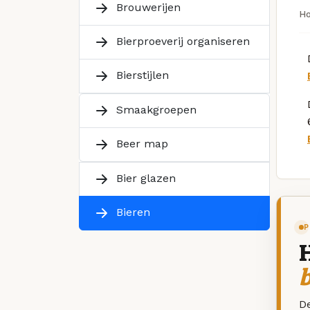
Brouwerijen
H
Bierproeverij organiseren
Bierstijlen
Smaakgroepen
Beer map
Bier glazen
Bieren
P
De