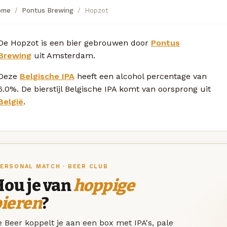
ome
Pontus Brewing
Hopzot
De Hopzot is een bier gebrouwen door
Pontus
Brewing
uit Amsterdam.
Deze
Belgische IPA
heeft een alcohol percentage van
6.0%. De bierstijl Belgische IPA komt van oorsprong uit
België
.
ERSONAL MATCH · BEER CLUB
Hou je van
hoppige
bieren
?
 Beer koppelt je aan een box met IPA's, pale