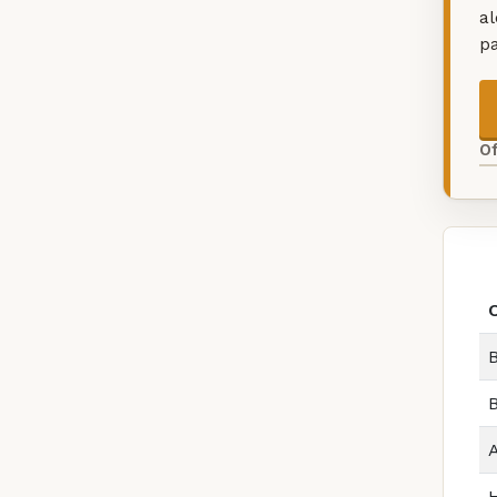
a
p
O
B