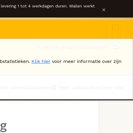
levering 1 tot 4 werkdagen duren. Mailen werkt
×
Ik heb een vraag
Contact
Inloggen
bstatistieken.
Klik hier
voor meer informatie over zijn
Bier adventskalender
Geef cadeau
Shop
Over Ons
ng