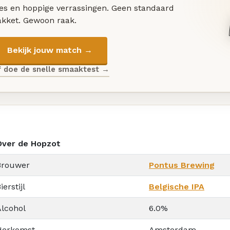
les en hoppige verrassingen. Geen standaard
akket. Gewoon raak.
Bekijk jouw match →
f doe de snelle smaaktest →
Over de Hopzot
Brouwer
Pontus Brewing
ierstijl
Belgische IPA
Alcohol
6.0%
Herkomst
Amsterdam