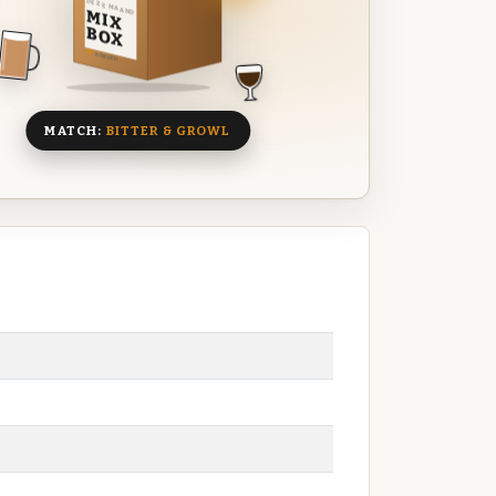
DEZE MAAND
MIX
BOX
8 BIEREN
MATCH:
BITTER & GROWL