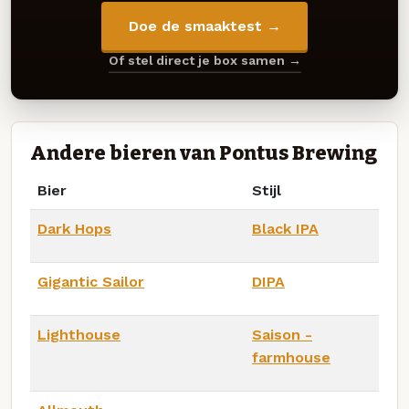
Doe de smaaktest →
Of stel direct je box samen →
Andere bieren van Pontus Brewing
Bier
Stijl
Dark Hops
Black IPA
Gigantic Sailor
DIPA
Lighthouse
Saison -
farmhouse