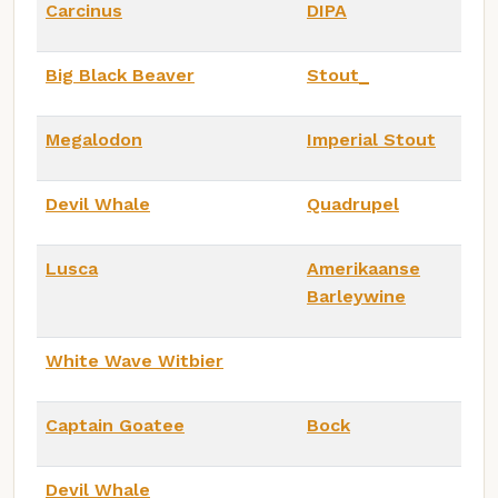
Carcinus
DIPA
Big Black Beaver
Stout_
Megalodon
Imperial Stout
Devil Whale
Quadrupel
Lusca
Amerikaanse
Barleywine
White Wave Witbier
Captain Goatee
Bock
Devil Whale