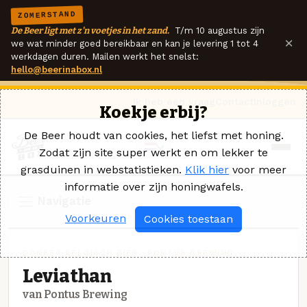
ZOMERSTAND
De Beer ligt met z'n voetjes in het zand.
T/m 10 augustus zijn
×
we wat minder goed bereikbaar en kan je levering 1 tot 4
werkdagen duren. Mailen werkt het snelst:
hello@beerinabox.nl
Ik heb een vraag
Contact
Inloggen
Koekje erbij?
De Beer houdt van cookies, het liefst met honing.
Zodat zijn site super werkt en om lekker te
grasduinen in webstatistieken.
Klik hier
voor meer
informatie over zijn honingwafels.
Navigatie
Voorkeuren
Cookies toestaan
DONKER BELGISCH BIER · PONTUS BREWING
Leviathan
van Pontus Brewing