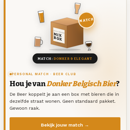
MATCH
DEZE MAAND
MIX
BOX
8 BIEREN
MATCH:
DONKER & ELEGANT
PERSONAL MATCH · BEER CLUB
Hou je van
Donker Belgisch Bier
?
De Beer koppelt je aan een box met bieren die in
dezelfde straat wonen. Geen standaard pakket.
Gewoon raak.
Bekijk jouw match →