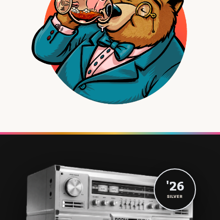
'26
SILVER