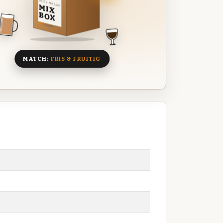
DEZE MAAND
MIX
BOX
8 BIEREN
MATCH:
FRIS & FRUITIG