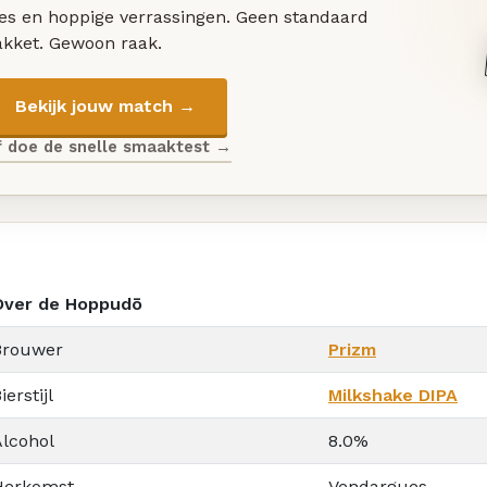
les en hoppige verrassingen. Geen standaard
akket. Gewoon raak.
Bekijk jouw match →
f doe de snelle smaaktest →
Over de Hoppudō
Brouwer
Prizm
ierstijl
Milkshake DIPA
Alcohol
8.0%
Herkomst
Vendargues