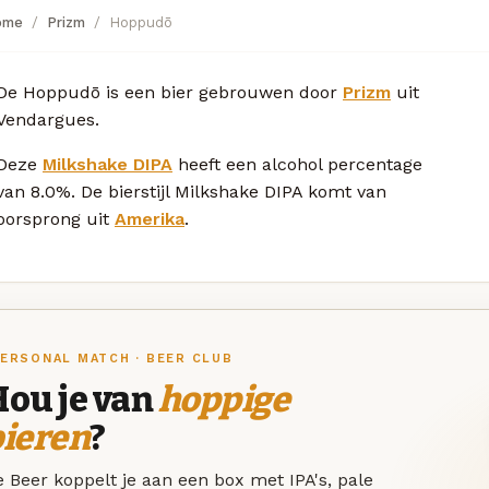
ome
Prizm
Hoppudō
De Hoppudō is een bier gebrouwen door
Prizm
uit
Vendargues.
Deze
Milkshake DIPA
heeft een alcohol percentage
van 8.0%. De bierstijl Milkshake DIPA komt van
oorsprong uit
Amerika
.
ERSONAL MATCH · BEER CLUB
Hou je van
hoppige
bieren
?
 Beer koppelt je aan een box met IPA's, pale