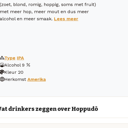
(zoet, blond, romig, hoppig, soms met fruit)
met meer hop, meer mout en dus meer
alcohol en meer smaak.
Lees meer
Type
IPA
Alcohol
9
Kleur
20
Herkomst
Amerika
at drinkers zeggen over Hoppudō