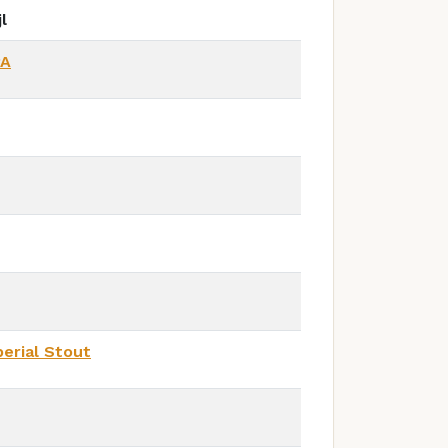
jl
PA
erial Stout