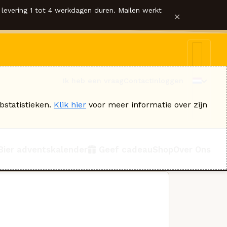
levering 1 tot 4 werkdagen duren. Mailen werkt
×
Ik heb een vraag
Contact
Inloggen
bstatistieken.
Klik hier
voor meer informatie over zijn
Bier adventskalender
Geef cadeau
Shop
Over Ons