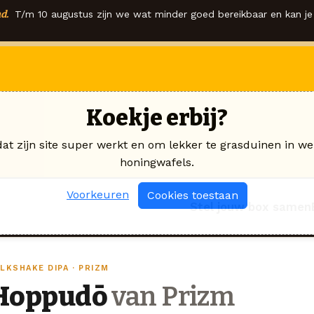
d.
T/m 10 augustus zijn we wat minder goed bereikbaar en kan je 
Koekje erbij?
dat zijn site super werkt en om lekker te grasduinen in we
honingwafels.
Voorkeuren
Cookies toestaan
Stel jouw box samen
LKSHAKE DIPA · PRIZM
Hoppudō
van Prizm