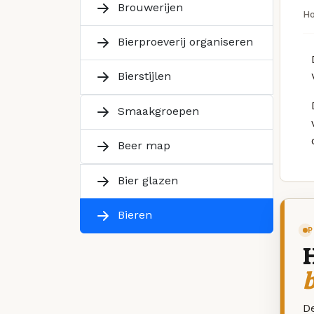
Brouwerijen
H
Bierproeverij organiseren
Bierstijlen
Smaakgroepen
Beer map
Bier glazen
Bieren
P
De