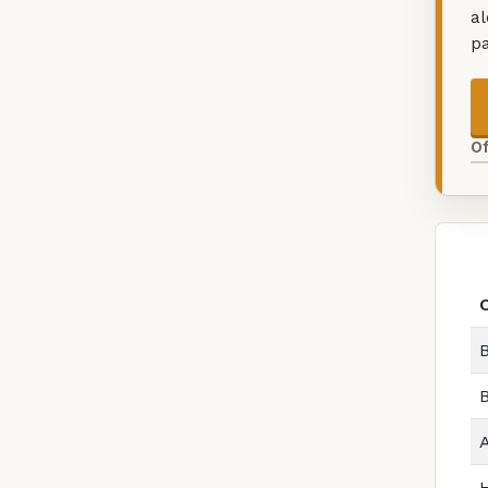
a
p
O
B