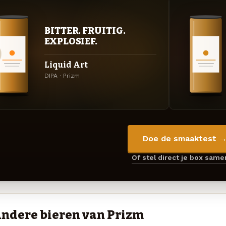
BITTER. FRUITIG.
EXPLOSIEF.
Liquid Art
DIPA · Prizm
Doe de smaaktest 
Of stel direct je box sam
ndere bieren van Prizm