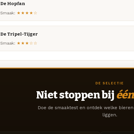
De Hopfan
Smaak:
★★★★☆
De Tripel-Tijger
Smaak:
★★★☆☆
DE SELECTIE
Niet stoppen bij
één
Doe de smaaktest en ontdek welke bieren 
liggen.