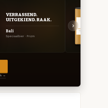
VERRASSEND.
VER
UITGEKIEND. RAAK.
UIT
Bali
Yata
Speciaalbier · Prizm
Specia
→
en →