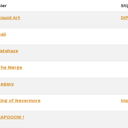
ier
Sti
iquid Art
DI
ali
Yatahaze
The Merge
Legacy
King of Nevermore
Imp
KAPOOOW !