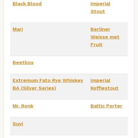
Black Blood
Imperial
Stout
Mari
Berliner
Weisse met
Fruit
Beetbox
Extremum Fato Rye Whiskey
Imperial
BA (Silver Series)
Koffiestout
Mr. Ronk
Baltic Porter
Suvi