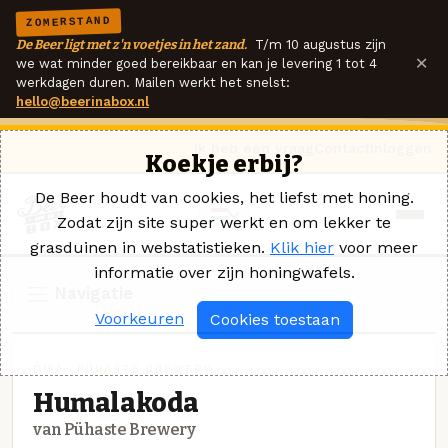
ZOMERSTAND
De Beer ligt met z'n voetjes in het zand.
T/m 10 augustus zijn
×
we wat minder goed bereikbaar en kan je levering 1 tot 4
werkdagen duren. Mailen werkt het snelst:
hello@beerinabox.nl
Ik heb een vraag
Contact
Inloggen
Koekje erbij?
De Beer houdt van cookies, het liefst met honing.
Zodat zijn site super werkt en om lekker te
grasduinen in webstatistieken.
Klik hier
voor meer
informatie over zijn honingwafels.
Navigatie
Voorkeuren
Cookies toestaan
DIPA · PÜHASTE BREWERY
Humalakoda
van Pühaste Brewery