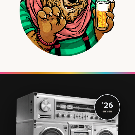
'26
SILVER