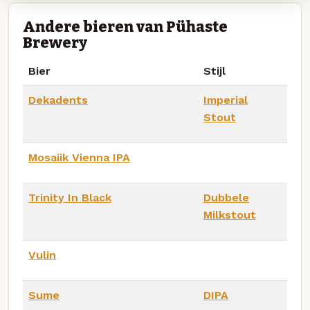
Andere bieren van Pühaste
Brewery
Bier
Stijl
Dekadents
Imperial
Stout
Mosaiik Vienna IPA
Trinity In Black
Dubbele
Milkstout
Vulin
Sume
DIPA