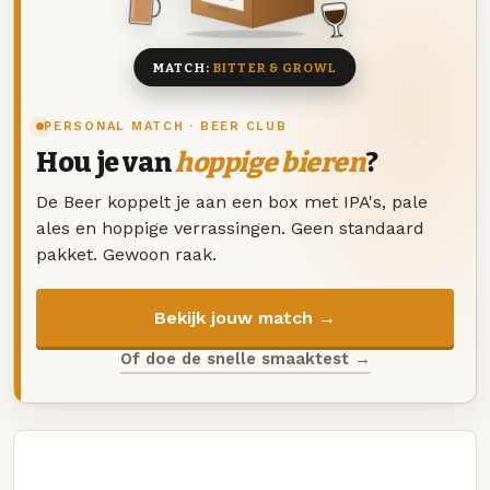
8 BIEREN
MATCH:
BITTER & GROWL
PERSONAL MATCH · BEER CLUB
Hou je van
hoppige bieren
?
De Beer koppelt je aan een box met IPA's, pale
ales en hoppige verrassingen. Geen standaard
pakket. Gewoon raak.
Bekijk jouw match →
Of doe de snelle smaaktest →