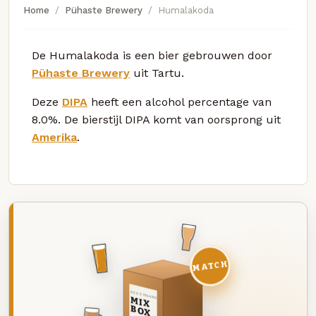
Home
Pühaste Brewery
Humalakoda
De Humalakoda is een bier gebrouwen door
Pühaste Brewery
uit Tartu.
Deze
DIPA
heeft een alcohol percentage van
8.0%. De bierstijl DIPA komt van oorsprong uit
Amerika
.
MATCH
DEZE MAAND
MIX
BOX