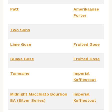
Patt
Amerikaanse
Porter
Two Suns
Lime Gose
Fruited Gose
Guava Gose
Fruited Gose
Tumeaine
Imperial
Koffiestout
Midnight Macchiato Bourbon
Imperial
BA (Silver Series)
Koffiestout