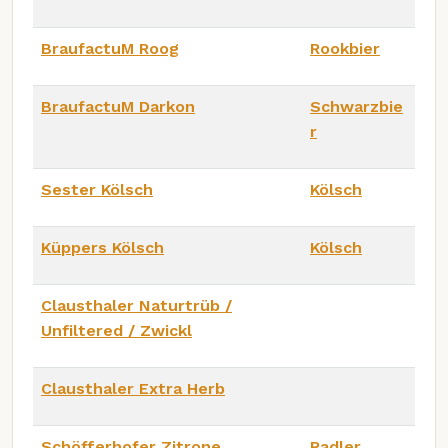
BraufactuM Roog
Rookbier
BraufactuM Darkon
Schwarzbie
r
Sester Kölsch
Kölsch
Küppers Kölsch
Kölsch
Clausthaler Naturtrüb /
Unfiltered / Zwickl
Clausthaler Extra Herb
Schöfferhofer Zitrone
Radler