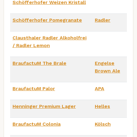
Schöfferhofer Weizen Kristall
Schöfferhofer Pomegranate
Radler
Clausthaler Radler Alkoholfrei
/ Radler Lemon
BraufactuM The Brale
Engelse
Brown Ale
BraufactuM Palor
APA
Henninger Premium Lager
Helles
BraufactuM Colonia
Kölsch