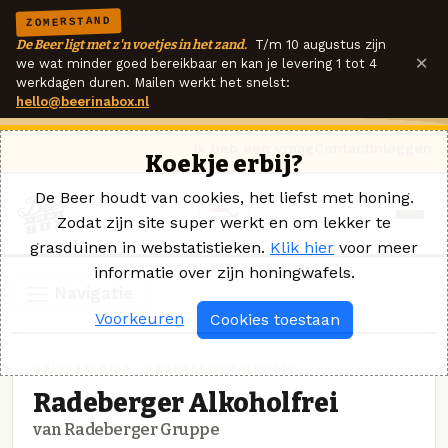
ZOMERSTAND
De Beer ligt met z'n voetjes in het zand.
T/m 10 augustus zijn
×
we wat minder goed bereikbaar en kan je levering 1 tot 4
werkdagen duren. Mailen werkt het snelst:
hello@beerinabox.nl
Ik heb een vraag
Contact
Inloggen
Koekje erbij?
De Beer houdt van cookies, het liefst met honing.
Zodat zijn site super werkt en om lekker te
grasduinen in webstatistieken.
Klik hier
voor meer
informatie over zijn honingwafels.
Navigatie
Voorkeuren
Cookies toestaan
SPECIAALBIER · RADEBERGER GRUPPE
Radeberger Alkoholfrei
van Radeberger Gruppe