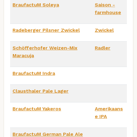
BraufactuM Soleya
Saison -
farmhouse
Radeberger Pilsner Zwickel
Zwickel
Schöfferhofer Weizen-Mix
Radler
Maracuja
BraufactuM Indra
Clausthaler Pale Lager
BraufactuM Yakeros
Amerikaans
e IPA
BraufactuM German Pale Ale