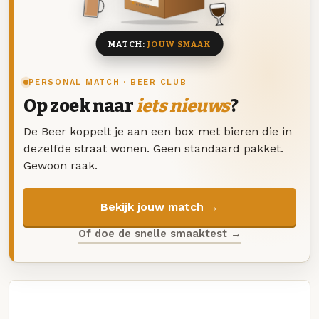
8 BIEREN
MATCH:
JOUW SMAAK
PERSONAL MATCH · BEER CLUB
Op zoek naar
iets nieuws
?
De Beer koppelt je aan een box met bieren die in
dezelfde straat wonen. Geen standaard pakket.
Gewoon raak.
Bekijk jouw match →
Of doe de snelle smaaktest →