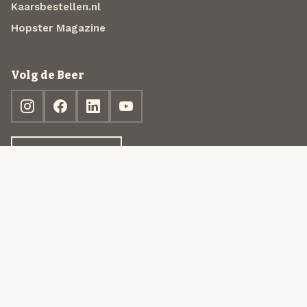
Kaarsbestellen.nl
Hopster Magazine
Volg de Beer
Ontdek jouw box
© 2013-2026 Beer in a Box BV