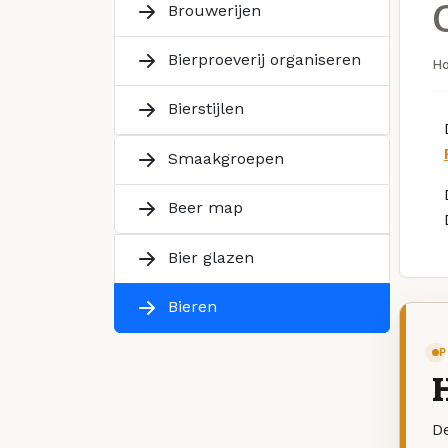
Brouwerijen
Bierproeverij organiseren
H
Bierstijlen
Smaakgroepen
Beer map
Bier glazen
Bieren
P
De