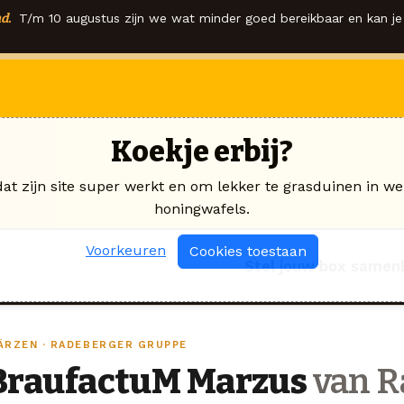
d.
T/m 10 augustus zijn we wat minder goed bereikbaar en kan je 
Koekje erbij?
dat zijn site super werkt en om lekker te grasduinen in we
honingwafels.
Voorkeuren
Cookies toestaan
Stel jouw box samen
ÄRZEN · RADEBERGER GRUPPE
BraufactuM Marzus
van R