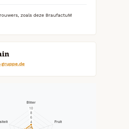
 brouwers, zoals deze BraufactuM
ain
-gruppe.de