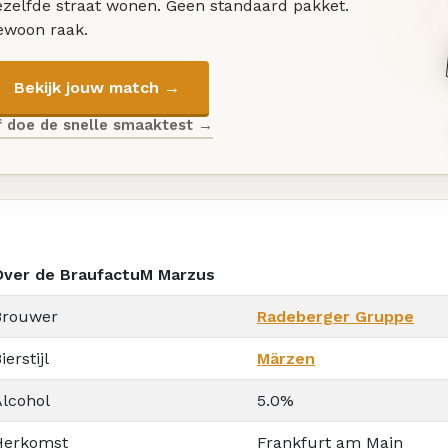
ezelfde straat wonen. Geen standaard pakket.
ewoon raak.
Bekijk jouw match →
f doe de snelle smaaktest →
Over de BraufactuM Marzus
Brouwer
Radeberger Gruppe
ierstijl
Märzen
Alcohol
5.0%
Herkomst
Frankfurt am Main