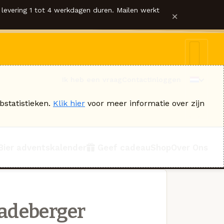
levering 1 tot 4 werkdagen duren. Mailen werkt
×
Ik heb een vraag
Contact
Inloggen
bstatistieken.
Klik hier
voor meer informatie over zijn
Bier adventskalender
Geef cadeau
Shop
Over Ons
adeberger