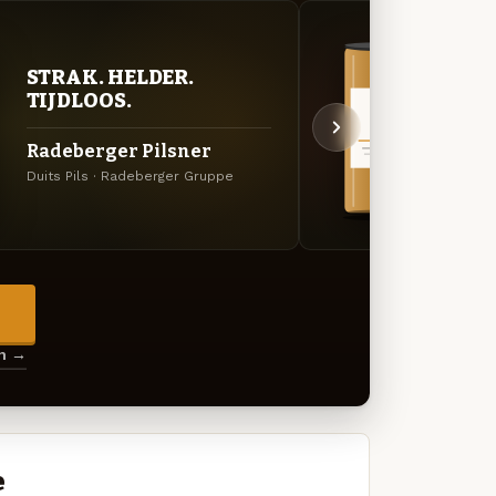
VER
STRAK. HELDER.
UIT
TIJDLOOS.
Schö
Radeberger Pilsner
Hefe
Duits Pils · Radeberger Gruppe
Specia
→
en →
e