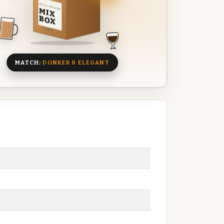
DEZE MAAND
MIX
BOX
8 BIEREN
MATCH:
DONKER & ELEGANT