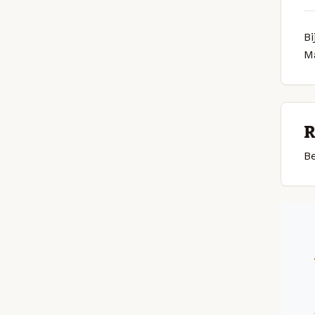
Bi
M
R
Be