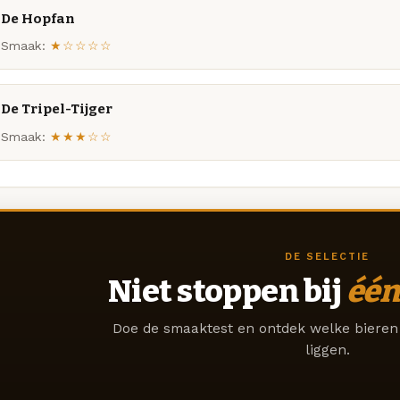
De Hopfan
Smaak:
★☆☆☆☆
De Tripel-Tijger
Smaak:
★★★☆☆
DE SELECTIE
Niet stoppen bij
één
Doe de smaaktest en ontdek welke bieren 
liggen.