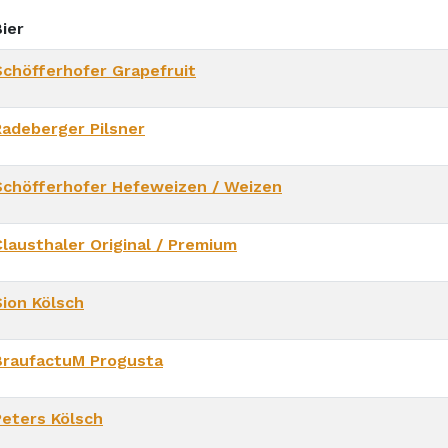
ier
Schöfferhofer Grapefruit
Radeberger Pilsner
Schöfferhofer Hefeweizen / Weizen
Clausthaler Original / Premium
Sion Kölsch
BraufactuM Progusta
Peters Kölsch