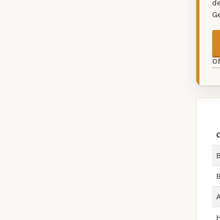
d
G
O
B