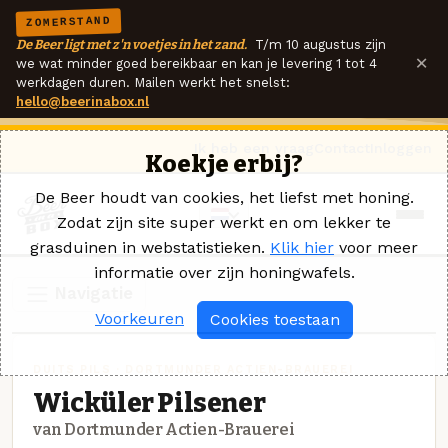
ZOMERSTAND
De Beer ligt met z'n voetjes in het zand.
T/m 10 augustus zijn
×
we wat minder goed bereikbaar en kan je levering 1 tot 4
werkdagen duren. Mailen werkt het snelst:
hello@beerinabox.nl
Ik heb een vraag
Contact
Inloggen
Koekje erbij?
De Beer houdt van cookies, het liefst met honing.
Zodat zijn site super werkt en om lekker te
grasduinen in webstatistieken.
Klik hier
voor meer
informatie over zijn honingwafels.
Navigatie
Voorkeuren
Cookies toestaan
DUITS PILS · DORTMUNDER ACTIEN-BRAUEREI
Wicküler Pilsener
van Dortmunder Actien-Brauerei