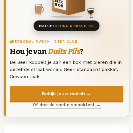
MIX
BOX
8 BIEREN
MATCH:
BLOND & KRACHTIG
PERSONAL MATCH · BEER CLUB
Hou je van
Duits Pils
?
De Beer koppelt je aan een box met bieren die in
dezelfde straat wonen. Geen standaard pakket.
Gewoon raak.
Bekijk jouw match →
Of doe de snelle smaaktest →