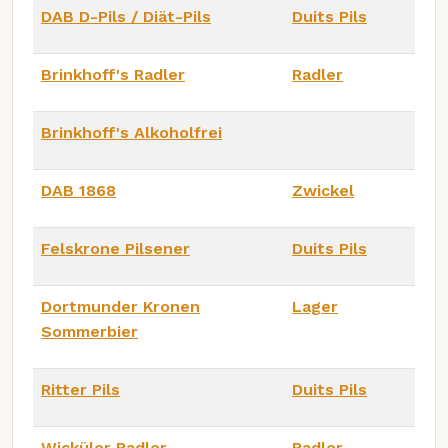
DAB D-Pils / Diät-Pils
Duits Pils
Brinkhoff's Radler
Radler
Brinkhoff's Alkoholfrei
DAB 1868
Zwickel
Felskrone Pilsener
Duits Pils
Dortmunder Kronen
Lager
Sommerbier
Ritter Pils
Duits Pils
Wicküler Radler
Radler