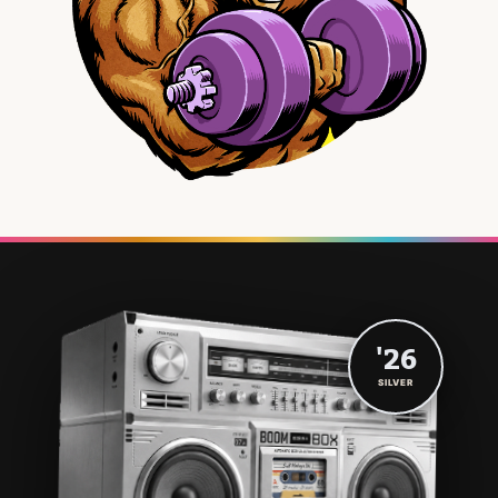
'26
SILVER