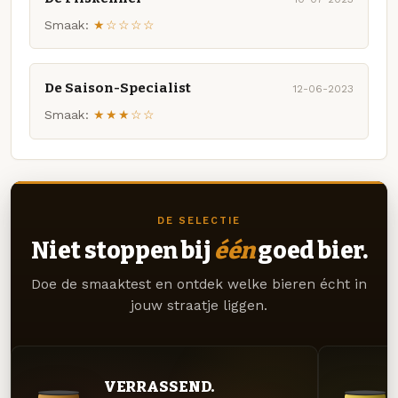
Smaak:
★☆☆☆☆
De Saison-Specialist
12-06-2023
Smaak:
★★★☆☆
DE SELECTIE
Niet stoppen bij
één
goed bier.
Doe de smaaktest en ontdek welke bieren écht in
jouw straatje liggen.
VERRASSEND.