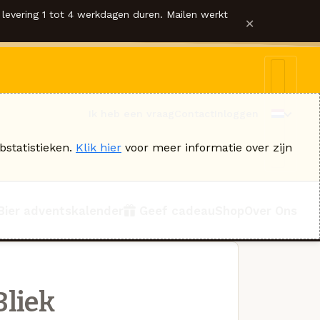
levering 1 tot 4 werkdagen duren. Mailen werkt
×
Ik heb een vraag
Contact
Inloggen
bstatistieken.
Klik hier
voor meer informatie over zijn
Bier adventskalender
Geef cadeau
Shop
Over Ons
Bliek