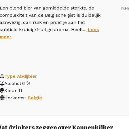
Een blond bier van gemiddelde sterkte, de
complexiteit van de Belgische gist is duidelijk
aanwezig, dan ruik en proef je aan het
subtiele kruidig/fruitige aroma. Heeft...
Lees
meer
Type
Abdijbier
Alcohol
6
Kleur
11
Herkomst
België
at drinkers zeggen over Kannenkijker