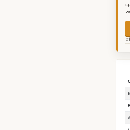
sp
w
O
B