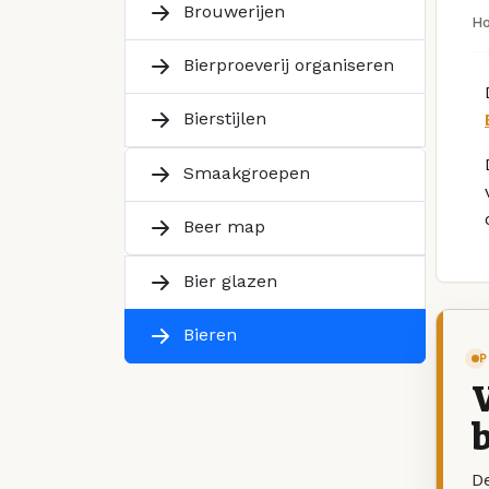
Brouwerijen
H
Bierproeverij organiseren
Bierstijlen
Smaakgroepen
Beer map
Bier glazen
Bieren
P
V
b
De