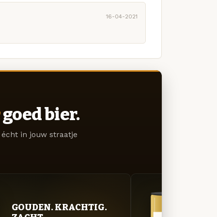
16-04-2021
goed bier.
écht in jouw straatje
GOUDEN. KRACHTIG.
GOU