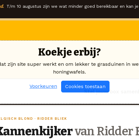
d.
T/m 10 augustus zijn we wat minder goed bereikbaar en kan je 
Koekje erbij?
dat zijn site super werkt en om lekker te grasduinen in we
honingwafels.
Voorkeuren
Cookies toestaan
Stel jouw box samen
ELGISCH BLOND · RIDDER BLIEK
Kannenkijker
van Ridder 