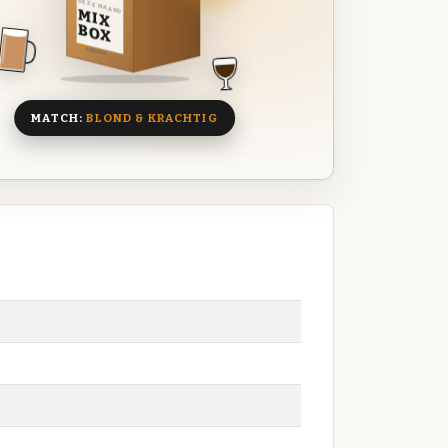
DEZE MAAND
MIX
BOX
8 BIEREN
MATCH:
BLOND & KRACHTIG