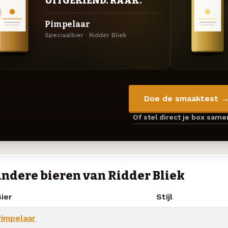
UITGEKIEND. RAAK.
Pimpelaar
Speciaalbier · Ridder Bliek
Doe de smaaktest 
Of stel direct je box sam
ndere bieren van Ridder Bliek
ier
Stijl
Pimpelaar