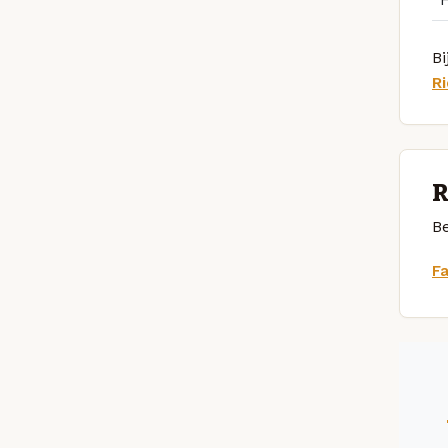
Bi
Ri
R
Be
F