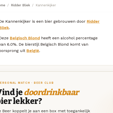
ome
Ridder Bliek
Kannenkijker
De Kannenkijker is een bier gebrouwen door
Ridder
Bliek
.
Deze
Belgisch Blond
heeft een alcohol percentage
van 6.0%. De bierstijl Belgisch Blond komt van
oorsprong uit
België
.
ERSONAL MATCH · BEER CLUB
ind je
doordrinkbaar
ier lekker?
 Beer koppelt je aan een box met toegankelijk