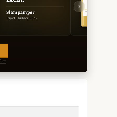
ZACHT.
ZAC
Slampamper
Boe
Tripel · Ridder Bliek
Saison 
→
en →