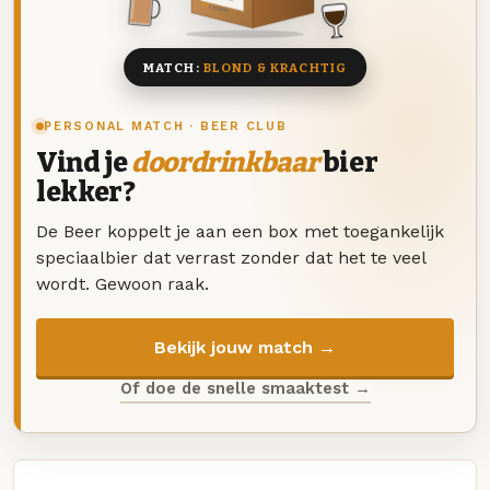
8 BIEREN
MATCH:
BLOND & KRACHTIG
PERSONAL MATCH · BEER CLUB
Vind je
doordrinkbaar
bier
lekker?
De Beer koppelt je aan een box met toegankelijk
speciaalbier dat verrast zonder dat het te veel
wordt. Gewoon raak.
Bekijk jouw match →
Of doe de snelle smaaktest →