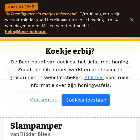
ZOMERSTAND
De Beer ligt met z'n voetjes in het zand.
T/m 10 augustus zijn
×
we wat minder goed bereikbaar en kan je levering 1 tot 4
werkdagen duren. Mailen werkt het snelst:
hello@beerinabox.nl
Ik heb een vraag
Contact
Inloggen
Koekje erbij?
De Beer houdt van cookies, het liefst met honing.
Zodat zijn site super werkt en om lekker te
grasduinen in webstatistieken.
Klik hier
voor meer
informatie over zijn honingwafels.
Navigatie
Voorkeuren
Cookies toestaan
TRIPEL · RIDDER BLIEK
Slampamper
van Ridder Bliek