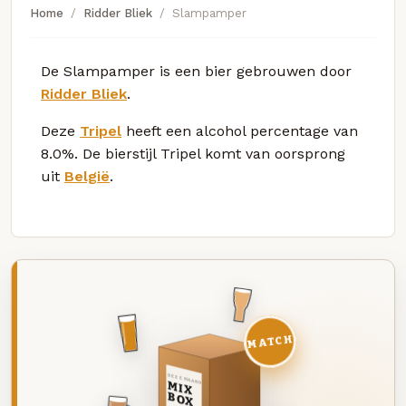
Home
Ridder Bliek
Slampamper
De Slampamper is een bier gebrouwen door
Ridder Bliek
.
Deze
Tripel
heeft een alcohol percentage van
8.0%. De bierstijl Tripel komt van oorsprong
uit
België
.
MATCH
DEZE MAAND
MIX
BOX