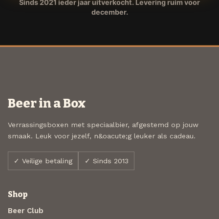
Sinds 2021 ieder jaar uitverkocht. Levering ruim voor
december.
Beer in a Box
Verrassingsboxen met speciaalbier, afgestemd op jouw
smaak. Leuk voor jezelf, n&oacute;g leuker als cadeau.
✓ Veilige betaling
✓ Sinds 2013
Shop
Beer Club