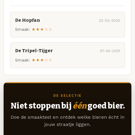
De Hopfan
22-02-2023
Smaak:
★★★☆☆
De Tripel-Tijger
07-05-2021
Smaak:
★★★☆☆
DE SELECTIE
Niet stoppen bij
één
goed bier.
Doe de smaaktest en ontdek welke bieren écht in
jouw straatje liggen.