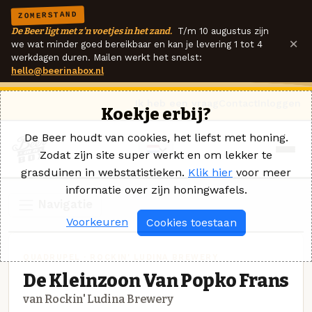
ZOMERSTAND
De Beer ligt met z'n voetjes in het zand.
T/m 10 augustus zijn
×
we wat minder goed bereikbaar en kan je levering 1 tot 4
werkdagen duren. Mailen werkt het snelst:
hello@beerinabox.nl
Ik heb een vraag
Contact
Inloggen
Koekje erbij?
De Beer houdt van cookies, het liefst met honing.
Zodat zijn site super werkt en om lekker te
grasduinen in webstatistieken.
Klik hier
voor meer
informatie over zijn honingwafels.
Navigatie
Voorkeuren
Cookies toestaan
QUADRUPEL · ROCKIN' LUDINA BREWERY
De Kleinzoon Van Popko Frans
van Rockin' Ludina Brewery