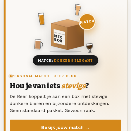
MATCH
DEZE MAAND
MIX
BOX
8 BIEREN
MATCH:
DONKER & ELEGANT
PERSONAL MATCH · BEER CLUB
Hou je van iets
stevigs
?
De Beer koppelt je aan een box met stevige
donkere bieren en bijzondere ontdekkingen.
Geen standaard pakket. Gewoon raak.
Bekijk jouw match →