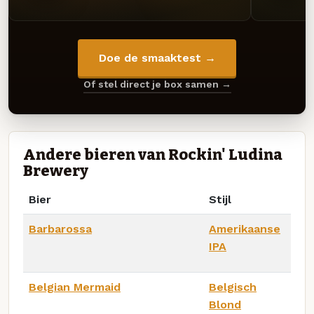
Doe de smaaktest →
Of stel direct je box samen →
Andere bieren van Rockin' Ludina
Brewery
Bier
Stijl
Barbarossa
Amerikaanse
IPA
Belgian Mermaid
Belgisch
Blond