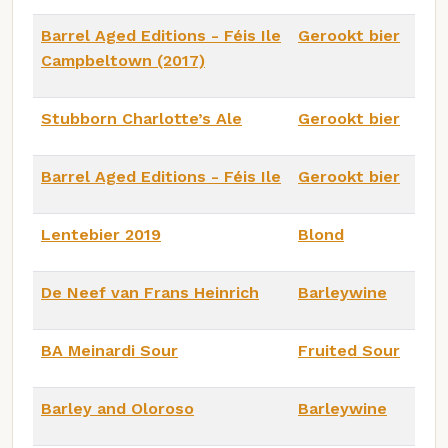
Barrel Aged Editions - Féis Ile
Gerookt bier
Campbeltown (2017)
Stubborn Charlotte’s Ale
Gerookt bier
Barrel Aged Editions - Féis Ile
Gerookt bier
Lentebier 2019
Blond
De Neef van Frans Heinrich
Barleywine
BA Meinardi Sour
Fruited Sour
Barley and Oloroso
Barleywine