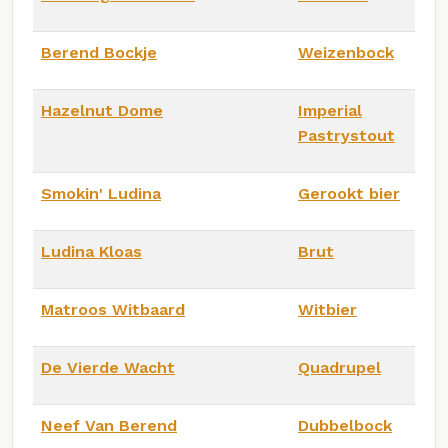
Berend Bockje
Weizenbock
Hazelnut Dome
Imperial
Pastrystout
Smokin' Ludina
Gerookt bier
Ludina Kloas
Brut
Matroos Witbaard
Witbier
De Vierde Wacht
Quadrupel
Neef Van Berend
Dubbelbock