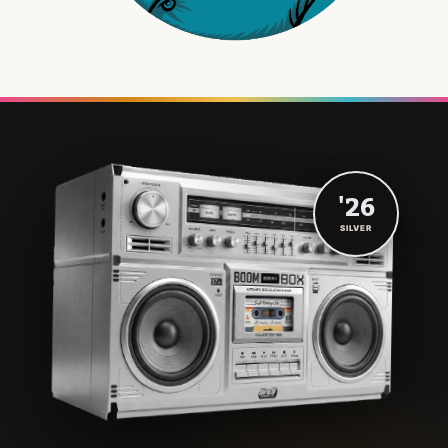
'26
SILVER