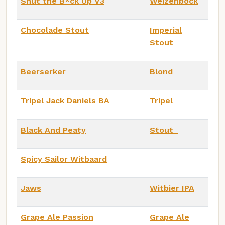
Shut the B*ck Up V3
Weizenbock
Chocolade Stout
Imperial
Stout
Beerserker
Blond
Tripel Jack Daniels BA
Tripel
Black And Peaty
Stout_
Spicy Sailor Witbaard
Jaws
Witbier IPA
Grape Ale Passion
Grape Ale