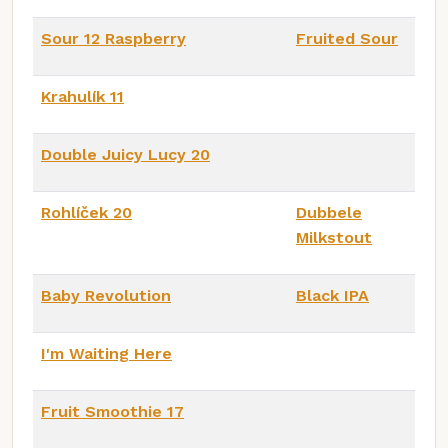
Sour 12 Raspberry
Fruited Sour
Krahulík 11
Double Juicy Lucy 20
Rohlíček 20
Dubbele
Milkstout
Baby Revolution
Black IPA
I'm Waiting Here
Fruit Smoothie 17