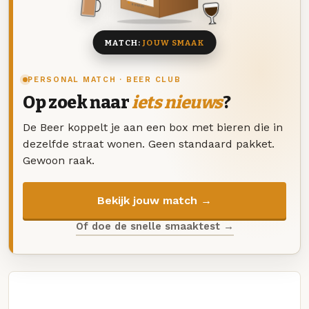
8 BIEREN
MATCH:
JOUW SMAAK
PERSONAL MATCH · BEER CLUB
Op zoek naar
iets nieuws
?
De Beer koppelt je aan een box met bieren die in
dezelfde straat wonen. Geen standaard pakket.
Gewoon raak.
Bekijk jouw match →
Of doe de snelle smaaktest →