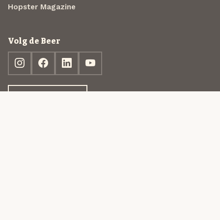
Hopster Magazine
Volg de Beer
Ontdek jouw box
© 2013-2026 Beer in a Box BV