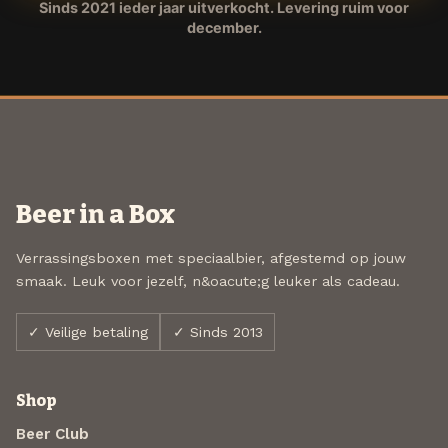
Sinds 2021 ieder jaar uitverkocht. Levering ruim voor
december.
Beer in a Box
Verrassingsboxen met speciaalbier, afgestemd op jouw
smaak. Leuk voor jezelf, n&oacute;g leuker als cadeau.
✓ Veilige betaling
✓ Sinds 2013
Shop
Beer Club