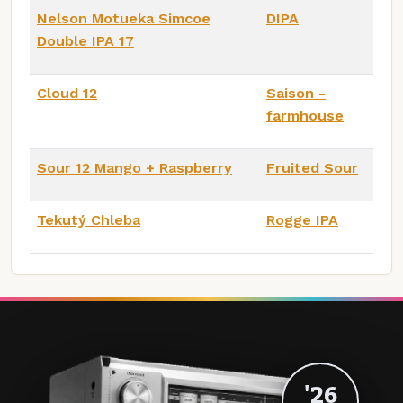
Nelson Motueka Simcoe
DIPA
Double IPA 17
Cloud 12
Saison -
farmhouse
Sour 12 Mango + Raspberry
Fruited Sour
Tekutý Chleba
Rogge IPA
'26