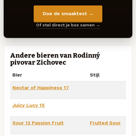
Doe de smaaktest →
Of stel direct je box samen →
Andere bieren van Rodinný
pivovar Zichovec
Bier
Stijl
Nectar of Happiness 17
Juicy Lucy 15
Sour 12 Passion Fruit
Fruited Sour