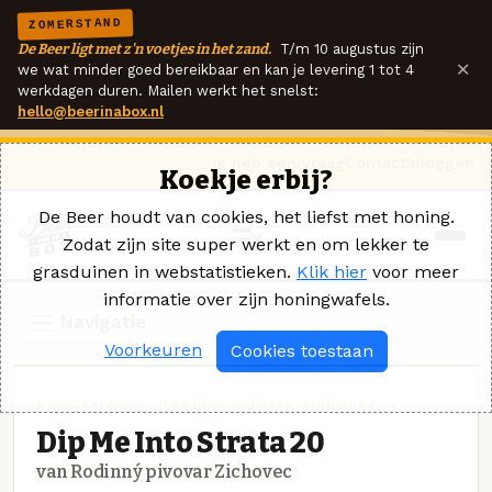
ZOMERSTAND
De Beer ligt met z'n voetjes in het zand.
T/m 10 augustus zijn
×
we wat minder goed bereikbaar en kan je levering 1 tot 4
werkdagen duren. Mailen werkt het snelst:
hello@beerinabox.nl
Ik heb een vraag
Contact
Inloggen
Koekje erbij?
De Beer houdt van cookies, het liefst met honing.
Zodat zijn site super werkt en om lekker te
grasduinen in webstatistieken.
Klik hier
voor meer
informatie over zijn honingwafels.
Navigatie
Voorkeuren
Cookies toestaan
SPECIAALBIER · RODINNÝ PIVOVAR ZICHOVEC
Dip Me Into Strata 20
van Rodinný pivovar Zichovec