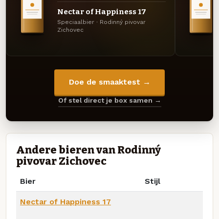
Nectar of Happiness 17
Speciaalbier · Rodinný pivovar
Zichovec
Doe de smaaktest →
Of stel direct je box samen →
Andere bieren van Rodinný
pivovar Zichovec
Bier
Stijl
Nectar of Happiness 17