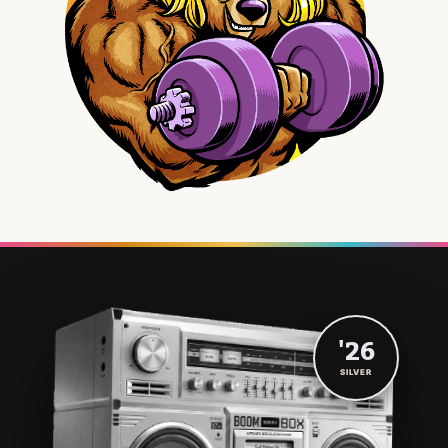
'26
SILVER