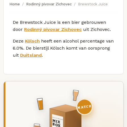
Home
Rodinný pivovar Zichovec
Brewstock Juice
De Brewstock Juice is een bier gebrouwen
door
Rodinný pivovar Zichovec
uit Zichovec.
Deze
Kölsch
heeft een alcohol percentage van
6.0%. De bierstijl Kölsch komt van oorsprong
uit
Duitsland
.
MATCH
DEZE MAAND
MIX
BOX