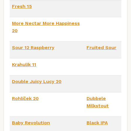
Fresh 15
More Nectar More Happiness
20
Sour 12 Raspberry
Fruited Sour
Krahulík 11
Double Juicy Lucy 20
Rohlíček 20
Dubbele
Milkstout
Baby Revolution
Black IPA