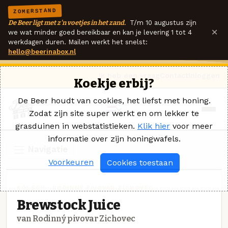
ZOMERSTAND
De Beer ligt met z'n voetjes in het zand.
T/m 10 augustus zijn
×
we wat minder goed bereikbaar en kan je levering 1 tot 4
werkdagen duren. Mailen werkt het snelst:
hello@beerinabox.nl
Ik heb een vraag
Contact
Inloggen
Koekje erbij?
De Beer houdt van cookies, het liefst met honing.
Zodat zijn site super werkt en om lekker te
grasduinen in webstatistieken.
Klik hier
voor meer
informatie over zijn honingwafels.
Navigatie
Voorkeuren
Cookies toestaan
KÖLSCH · RODINNÝ PIVOVAR ZICHOVEC
Brewstock Juice
van Rodinný pivovar Zichovec