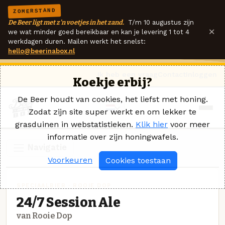
ZOMERSTAND
De Beer ligt met z'n voetjes in het zand.
T/m 10 augustus zijn
×
we wat minder goed bereikbaar en kan je levering 1 tot 4
werkdagen duren. Mailen werkt het snelst:
hello@beerinabox.nl
Ik heb een vraag
Contact
Inloggen
Koekje erbij?
De Beer houdt van cookies, het liefst met honing.
Zodat zijn site super werkt en om lekker te
grasduinen in webstatistieken.
Klik hier
voor meer
informatie over zijn honingwafels.
Navigatie
Voorkeuren
Cookies toestaan
SPECIAALBIER · ROOIE DOP
24/7 Session Ale
van Rooie Dop