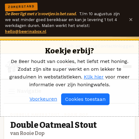
ZOMERSTAND
De Beer ligt met z'n voetjes in het zand.
T/m 10 augustus zijn
×
we wat minder goed bereikbaar en kan je levering 1 tot 4
werkdagen duren. Mailen werkt het snelst:
hello@beerinabox.nl
Ik heb een vraag
Contact
Inloggen
Koekje erbij?
De Beer houdt van cookies, het liefst met honing.
Zodat zijn site super werkt en om lekker te
grasduinen in webstatistieken.
Klik hier
voor meer
informatie over zijn honingwafels.
Navigatie
Voorkeuren
Cookies toestaan
DUBBELE HAVERSTOUT · ROOIE DOP
Double Oatmeal Stout
van Rooie Dop