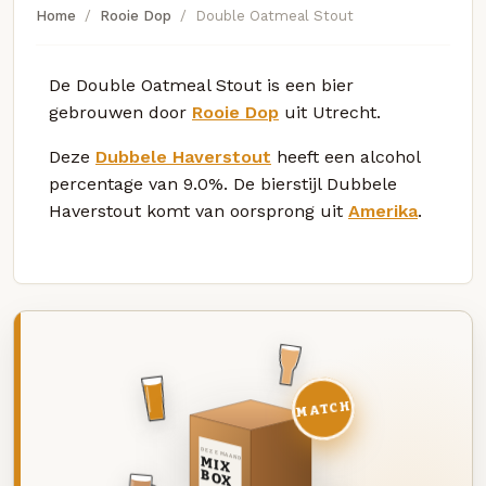
Home
Rooie Dop
Double Oatmeal Stout
De Double Oatmeal Stout is een bier
gebrouwen door
Rooie Dop
uit Utrecht.
Deze
Dubbele Haverstout
heeft een alcohol
percentage van 9.0%. De bierstijl Dubbele
Haverstout komt van oorsprong uit
Amerika
.
MATCH
DEZE MAAND
MIX
BOX