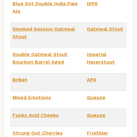
Blue Dot Double India Pale
DIPA
Ale
Smoked Session Oatmeal
Oatmeal Stout
Stout
Double Oatmeal Stout
Imperial
Bourbon Barrel Aged
Haverstout
Briket
APA
Mixed Emotions
Gueuze
Funky Acid Cheeks
Gueuze
Strung Out Cherries
Fruitbier