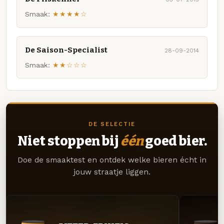
Smaak:
★★★★☆
De Saison-Specialist
28-09-2014
Smaak:
★★☆☆☆
DE SELECTIE
Niet stoppen bij
één
goed bier.
Doe de smaaktest en ontdek welke bieren écht in
jouw straatje liggen.