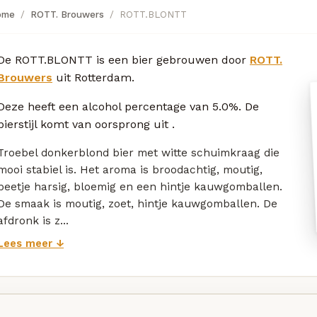
ome
ROTT. Brouwers
ROTT.BLONTT
De ROTT.BLONTT is een bier gebrouwen door
ROTT.
Brouwers
uit Rotterdam.
Deze
heeft een alcohol percentage van 5.0%. De
bierstijl komt van oorsprong uit
.
Troebel donkerblond bier met witte schuimkraag die
mooi stabiel is. Het aroma is broodachtig, moutig,
beetje harsig, bloemig en een hintje kauwgomballen.
De smaak is moutig, zoet, hintje kauwgomballen. De
afdronk is z...
Lees meer ↓