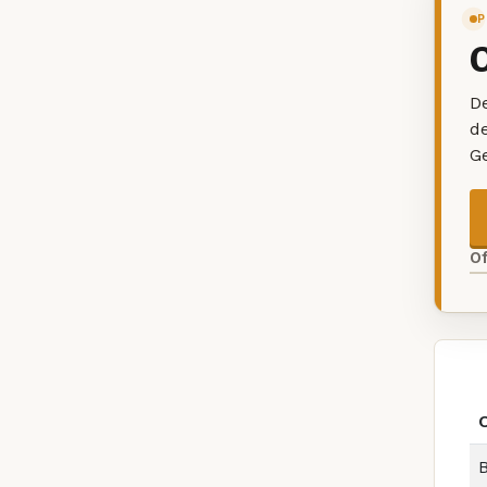
P
De
d
G
O