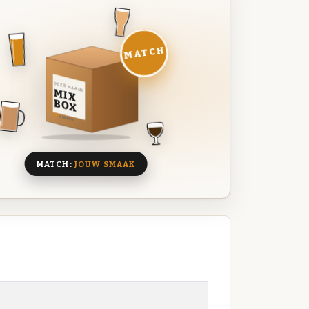
MATCH
DEZE MAAND
MIX
BOX
8 BIEREN
MATCH:
JOUW SMAAK