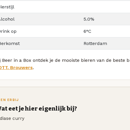
ierstijl
Alcohol
5.0%
Drink op
6°C
Herkomst
Rotterdam
ij Beer in a Box ontdek je de mooiste bieren van de best
OTT. Brouwers
.
TEN ERBIJ
at eet je hier eigenlijk bij?
diase curry