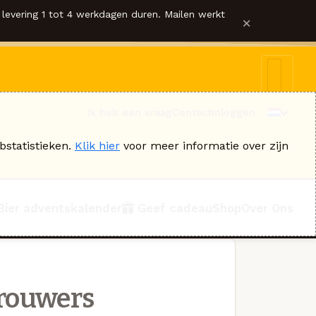
levering 1 tot 4 werkdagen duren. Mailen werkt
×
Ik heb een vraag
Contact
Inloggen
bstatistieken.
Klik hier
voor meer informatie over zijn
Bier adventskalender
Geef cadeau
Shop
Over Ons
rouwers