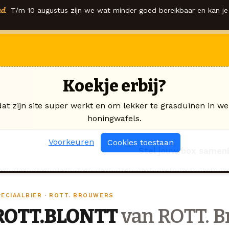
d.
T/m 10 augustus zijn we wat minder goed bereikbaar en kan je 
Koekje erbij?
dat zijn site super werkt en om lekker te grasduinen in we
honingwafels.
Voorkeuren
Cookies toestaan
Stel jouw box samen
PECIAALBIER · ROTT. BROUWERS
ROTT.BLONTT
van ROTT. B