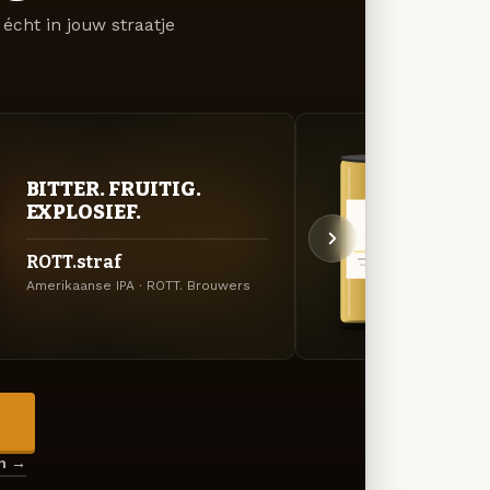
écht in jouw straatje
GOU
BITTER. FRUITIG.
ZAC
EXPLOSIEF.
ROTT
ROTT.straf
Saison
Amerikaanse IPA · ROTT. Brouwers
Brouw
→
en →