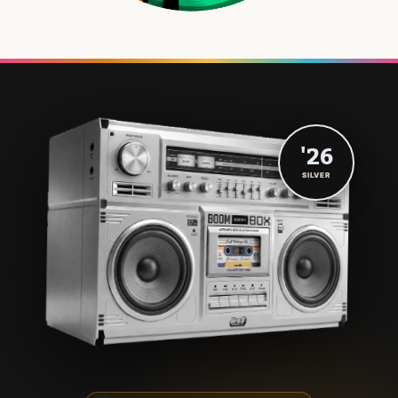
'26
SILVER