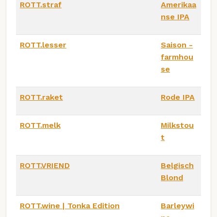
ROTT.straf
Amerikaa
nse IPA
ROTT.lesser
Saison -
farmhou
se
ROTT.raket
Rode IPA
ROTT.melk
Milkstou
t
ROTT.VRIEND
Belgisch
Blond
ROTT.wine | Tonka Edition
Barleywi