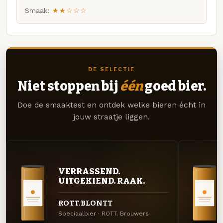
Smaak:
★★☆☆☆
DE SELECTIE
Niet stoppen bij
één
goed bier.
Doe de smaaktest en ontdek welke bieren écht in
jouw straatje liggen.
VERRASSEND.
UITGEKIEND. RAAK.
ROTT.BLONTT
Speciaalbier · ROTT. Brouwers