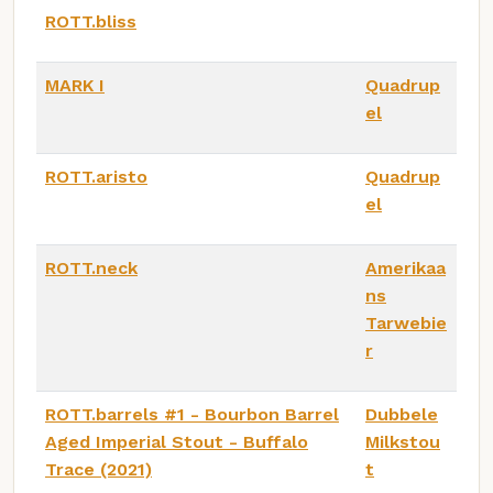
ROTT.bliss
MARK I
Quadrup
el
ROTT.aristo
Quadrup
el
ROTT.neck
Amerikaa
ns
Tarwebie
r
ROTT.barrels #1 - Bourbon Barrel
Dubbele
Aged Imperial Stout - Buffalo
Milkstou
Trace (2021)
t