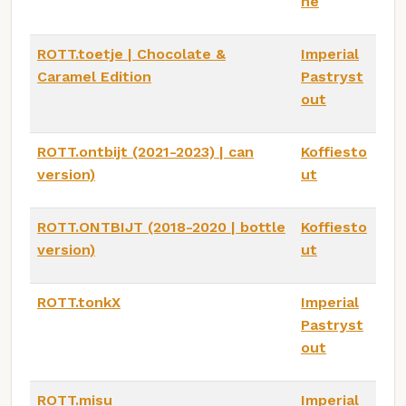
ne
ROTT.toetje | Chocolate &
Imperial
Caramel Edition
Pastryst
out
ROTT.ontbijt (2021-2023) | can
Koffiesto
version)
ut
ROTT.ONTBIJT (2018-2020 | bottle
Koffiesto
version)
ut
ROTT.tonkX
Imperial
Pastryst
out
ROTT.misu
Imperial