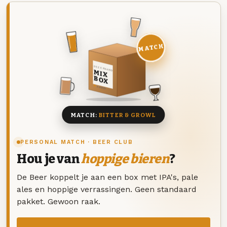
MATCH
DEZE MAAND
MIX
BOX
8 BIEREN
MATCH:
BITTER & GROWL
PERSONAL MATCH · BEER CLUB
Hou je van
hoppige bieren
?
De Beer koppelt je aan een box met IPA's, pale
ales en hoppige verrassingen. Geen standaard
pakket. Gewoon raak.