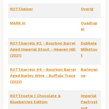
ROTT.keizer
Overig
MARK III
Quadrup
el
ROTT.barrels #2 - Bourbon Barrel
Dubbele
Aged Imperial Stout - Heaven Hill
Milkstou
(2021)
t
ROTT.barrels #4 - Bourbon Barrel
Barleywi
Aged Barley Wine - Buffalo Trace
ne
(2022)
ROTT.toetje | Chocolate &
Imperial
Blueberries Edition
Pastryst
out