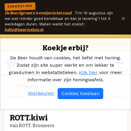
ZOMERSTAND
De Beer ligt met z'n voetjes in het zand.
T/m 10 augustus zijn
×
we wat minder goed bereikbaar en kan je levering 1 tot 4
werkdagen duren. Mailen werkt het snelst:
hello@beerinabox.nl
Ik heb een vraag
Contact
Inloggen
Koekje erbij?
De Beer houdt van cookies, het liefst met honing.
Zodat zijn site super werkt en om lekker te
grasduinen in webstatistieken.
Klik hier
voor meer
informatie over zijn honingwafels.
Navigatie
Voorkeuren
Cookies toestaan
NIEUW ZEELAND PALE ALE · ROTT. BROUWERS
ROTT.kiwi
van ROTT. Brouwers