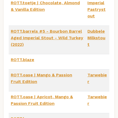
ROTT.toetje | Chocolate, Almond
Imperial
& Vanilla Edition
Pastryst
out
ROTT.barrels #5 - Bourbon Barrel
Dubbele
Aged Imperial Stout - Wild Turkey
Milkstou
(2022)
t
ROTT.blaze
ROTT.oase | Mango & Passion
Tarwebie
Fruit Edition
r
ROTT.oase | Apricot, Mango &
Tarwebie
Passion Fruit Edition
r