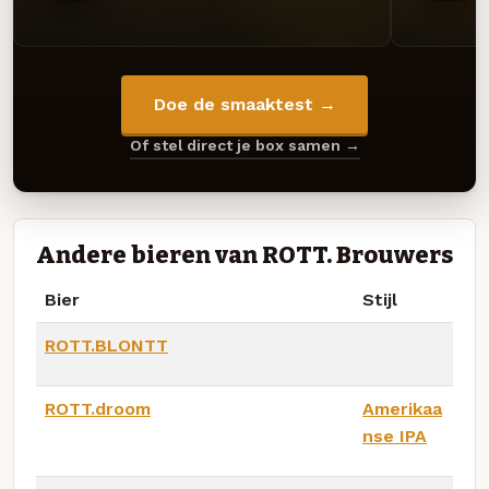
Doe de smaaktest →
Of stel direct je box samen →
Andere bieren van ROTT. Brouwers
Bier
Stijl
ROTT.BLONTT
ROTT.droom
Amerikaa
nse IPA