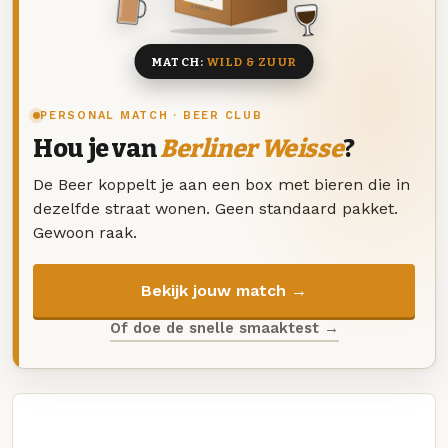
8 BIEREN
MATCH:
WILD & ZUUR
PERSONAL MATCH · BEER CLUB
Hou je van
Berliner Weisse
?
De Beer koppelt je aan een box met bieren die in
dezelfde straat wonen. Geen standaard pakket.
Gewoon raak.
Bekijk jouw match →
Of doe de snelle smaaktest →