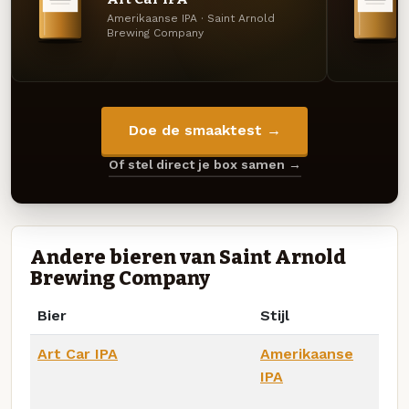
Amerikaanse IPA · Saint Arnold
Brewing Company
Doe de smaaktest →
Of stel direct je box samen →
Andere bieren van Saint Arnold
Brewing Company
Bier
Stijl
Art Car IPA
Amerikaanse
IPA