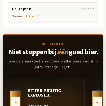
De Hopfan
11-05-2019
Smaak:
★★★☆☆
DE SELECTIE
Niet stoppen bij
één
goed bier.
Doe de smaaktest en ontdek welke bieren écht in
jouw straatje liggen.
BITTER. FRUITIG.
EXPLOSIEF.
Art Car IPA