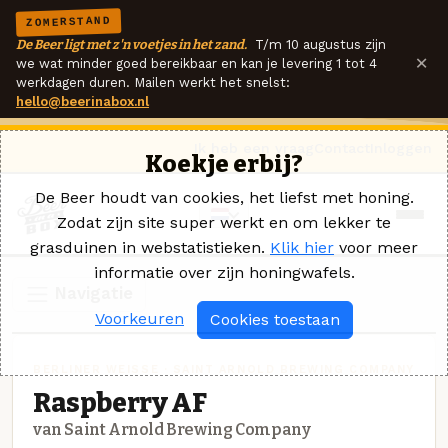
ZOMERSTAND
De Beer ligt met z'n voetjes in het zand.
T/m 10 augustus zijn
×
we wat minder goed bereikbaar en kan je levering 1 tot 4
werkdagen duren. Mailen werkt het snelst:
hello@beerinabox.nl
Ik heb een vraag
Contact
Inloggen
Koekje erbij?
De Beer houdt van cookies, het liefst met honing.
Zodat zijn site super werkt en om lekker te
grasduinen in webstatistieken.
Klik hier
voor meer
informatie over zijn honingwafels.
Navigatie
Voorkeuren
Cookies toestaan
BERLINER WEISSE · SAINT ARNOLD BREWING COMPANY
Raspberry AF
van Saint Arnold Brewing Company