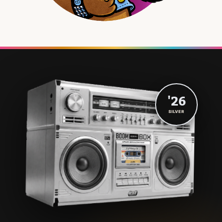
'26
SILVER