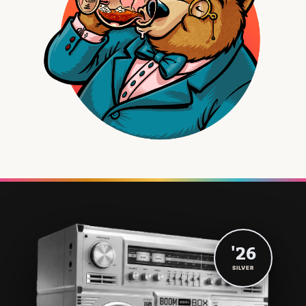
'26
SILVER