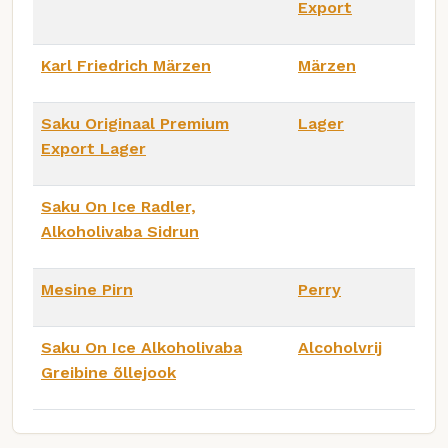
Export
Karl Friedrich Märzen
Märzen
Saku Originaal Premium
Lager
Export Lager
Saku On Ice Radler,
Alkoholivaba Sidrun
Mesine Pirn
Perry
Saku On Ice Alkoholivaba
Alcoholvrij
Greibine õllejook