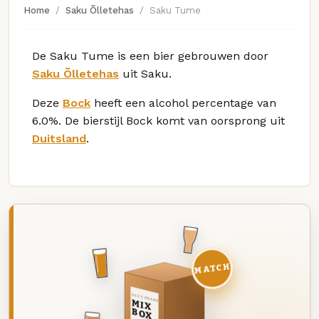
Home
Saku Õlletehas
Saku Tume
De Saku Tume is een bier gebrouwen door
Saku Õlletehas
uit Saku.
Deze
Bock
heeft een alcohol percentage van
6.0%. De bierstijl Bock komt van oorsprong uit
Duitsland
.
MATCH
DEZE MAAND
MIX
BOX