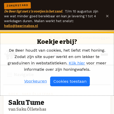
ZOMERSTAND
De Beer ligt met z'n voetjes in het zand.
T/m 10 augustus zijn
×
we wat minder goed bereikbaar en kan je levering 1 tot 4
werkdagen duren. Mailen werkt het snelst:
hello@beerinabox.nl
Ik heb een vraag
Contact
Inloggen
Koekje erbij?
De Beer houdt van cookies, het liefst met honing.
Zodat zijn site super werkt en om lekker te
grasduinen in webstatistieken.
Klik hier
voor meer
informatie over zijn honingwafels.
Navigatie
Voorkeuren
Cookies toestaan
BOCK · SAKU ÕLLETEHAS
Saku Tume
van Saku Õlletehas