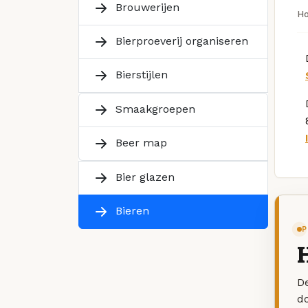
Brouwerijen
H
Bierproeverij organiseren
Bierstijlen
Smaakgroepen
Beer map
Bier glazen
Bieren
P
H
De
d