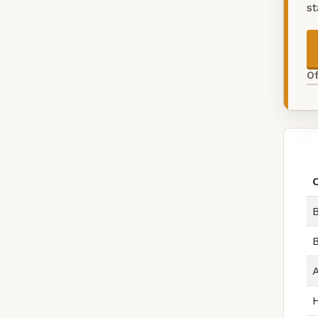
s
O
B