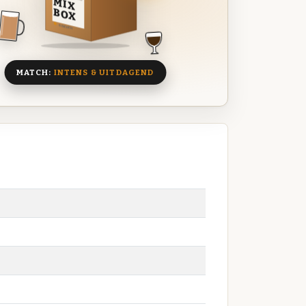
MIX
BOX
8 BIEREN
MATCH:
INTENS & UITDAGEND