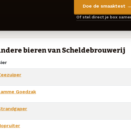
Doe de smaaktest 
Of stel direct je box sam
ndere bieren van Scheldebrouwerij
ier
Zeezuiper
Lamme Goedzak
Strandgaper
Hopruiter