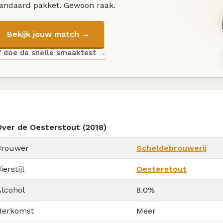
tandaard pakket. Gewoon raak.
Bekijk jouw match →
f doe de snelle smaaktest →
Over de Oesterstout (2018)
Brouwer
Scheldebrouwerij
ierstijl
Oesterstout
Alcohol
8.0%
Herkomst
Meer