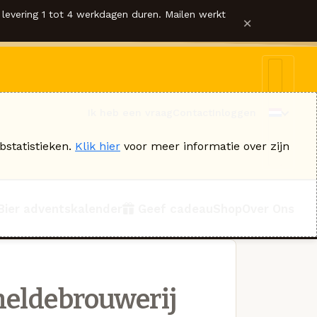
levering 1 tot 4 werkdagen duren. Mailen werkt
×
Ik heb een vraag
Contact
Inloggen
bstatistieken.
Klik hier
voor meer informatie over zijn
Bier adventskalender
Geef cadeau
Shop
Over Ons
heldebrouwerij