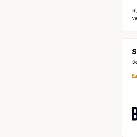
Bi
v
S
Be
F