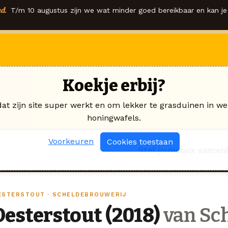
d.
T/m 10 augustus zijn we wat minder goed bereikbaar en kan je 
Koekje erbij?
dat zijn site super werkt en om lekker te grasduinen in we
honingwafels.
Voorkeuren
Cookies toestaan
Stel jouw box samen
ESTERSTOUT · SCHELDEBROUWERIJ
Oesterstout (2018)
van Sc