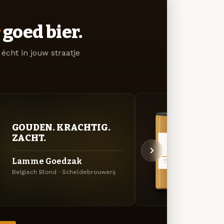
goed bier.
écht in jouw straatje
GOUDEN. KRACHTIG.
VER
ZACHT.
UIT
Lamme Goedzak
Stra
Belgisch Blond · Scheldebrouwerij
Specia