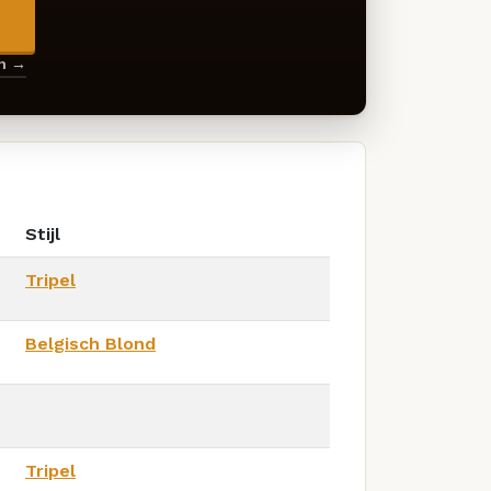
→
en →
Stijl
Tripel
Belgisch Blond
Tripel