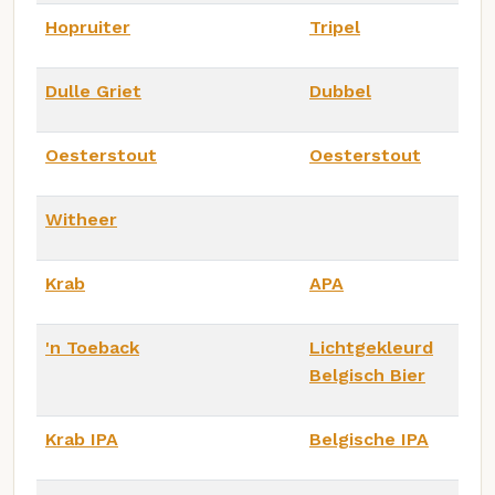
Hopruiter
Tripel
Dulle Griet
Dubbel
Oesterstout
Oesterstout
Witheer
Krab
APA
'n Toeback
Lichtgekleurd
Belgisch Bier
Krab IPA
Belgische IPA