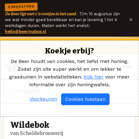
ZOMERSTAND
De Beer ligt met z'n voetjes in het zand.
T/m 10 augustus zijn
×
we wat minder goed bereikbaar en kan je levering 1 tot 4
werkdagen duren. Mailen werkt het snelst:
hello@beerinabox.nl
Ik heb een vraag
Contact
Inloggen
Koekje erbij?
De Beer houdt van cookies, het liefst met honing.
Zodat zijn site super werkt en om lekker te
grasduinen in webstatistieken.
Klik hier
voor meer
informatie over zijn honingwafels.
Navigatie
Voorkeuren
Cookies toestaan
BOCK · SCHELDEBROUWERIJ
Wildebok
van Scheldebrouwerij