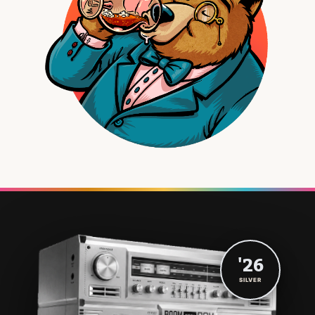
'26
SILVER