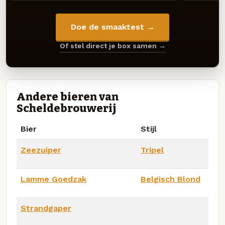
Doe de smaaktest →
Of stel direct je box samen →
Andere bieren van
Scheldebrouwerij
Bier
Stijl
Zeezuiper
Tripel
Lamme Goedzak
Belgisch Blond
Strandgaper