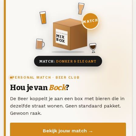
MATCH
DEZE MAAND
MIX
BOX
8 BIEREN
MATCH:
DONKER & ELEGANT
PERSONAL MATCH · BEER CLUB
Hou je van
Bock
?
De Beer koppelt je aan een box met bieren die in
dezelfde straat wonen. Geen standaard pakket.
Gewoon raak.
Bekijk jouw match →