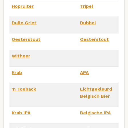
Hopruiter
Tripel
Dulle Griet
Dubbel
Oesterstout
Oesterstout
Witheer
Krab
APA
'n Toeback
Lichtgekleurd
Belgisch Bier
Krab IPA
Belgische IPA