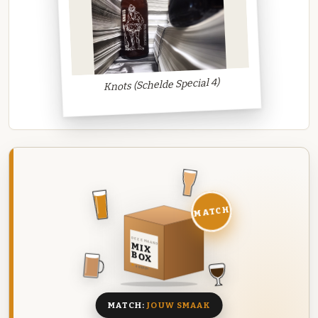
Knots (Schelde Special 4)
MATCH
DEZE MAAND
MIX
BOX
8 BIEREN
MATCH:
JOUW SMAAK