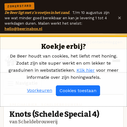
ZOMERSTAND
De Beer ligt met z'n voetjes in het zand.
T/m 10 augustus zijn
×
we wat minder goed bereikbaar en kan je levering 1 tot 4
werkdagen duren. Mailen werkt het snelst:
hello@beerinabox.nl
Ik heb een vraag
Contact
Inloggen
Koekje erbij?
De Beer houdt van cookies, het liefst met honing.
Zodat zijn site super werkt en om lekker te
grasduinen in webstatistieken.
Klik hier
voor meer
informatie over zijn honingwafels.
Navigatie
Voorkeuren
Cookies toestaan
SPECIAALBIER · SCHELDEBROUWERIJ
Knots (Schelde Special 4)
van Scheldebrouwerij