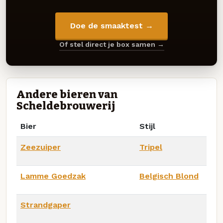
Doe de smaaktest →
Of stel direct je box samen →
Andere bieren van
Scheldebrouwerij
Bier
Stijl
Zeezuiper
Tripel
Lamme Goedzak
Belgisch Blond
Strandgaper