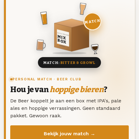
MATCH
DEZE MAAND
MIX
BOX
8 BIEREN
MATCH:
BITTER & GROWL
PERSONAL MATCH · BEER CLUB
Hou je van
hoppige bieren
?
De Beer koppelt je aan een box met IPA's, pale
ales en hoppige verrassingen. Geen standaard
pakket. Gewoon raak.
Bekijk jouw match →