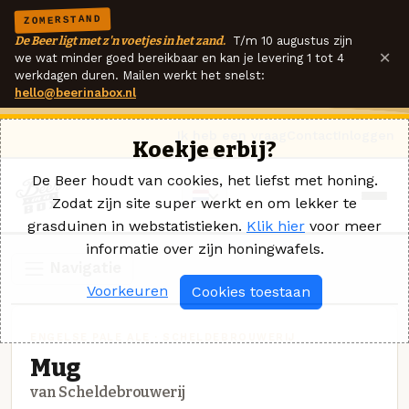
ZOMERSTAND
De Beer ligt met z'n voetjes in het zand.
T/m 10 augustus zijn
×
we wat minder goed bereikbaar en kan je levering 1 tot 4
werkdagen duren. Mailen werkt het snelst:
hello@beerinabox.nl
Ik heb een vraag
Contact
Inloggen
Koekje erbij?
De Beer houdt van cookies, het liefst met honing.
Zodat zijn site super werkt en om lekker te
grasduinen in webstatistieken.
Klik hier
voor meer
informatie over zijn honingwafels.
Navigatie
Voorkeuren
Cookies toestaan
ENGELSE PALE ALE · SCHELDEBROUWERIJ
Mug
van Scheldebrouwerij