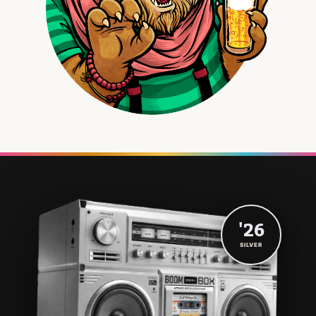
'26
SILVER