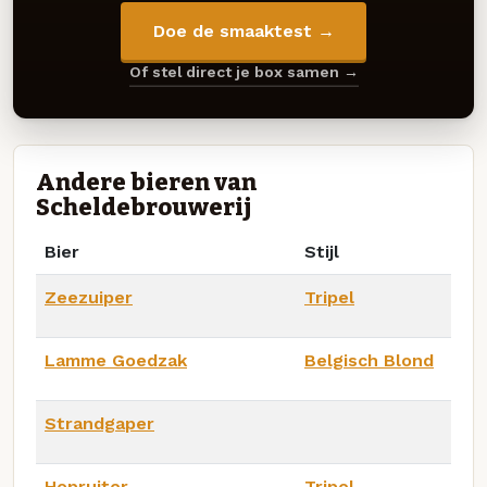
Doe de smaaktest →
Of stel direct je box samen →
Andere bieren van
Scheldebrouwerij
Bier
Stijl
Zeezuiper
Tripel
Lamme Goedzak
Belgisch Blond
Strandgaper
Hopruiter
Tripel